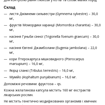
Склад
листя Джімнеми сильвестри (Gymnema sylvestre) – 30,0
мг,
фруктів Момордики харанції (Momordica charantia) – 30,0
мг,
насіння Гуньби сінної (Trigonella foenum-graecum) – 30,0
мг,
насіння Євгенії Джамболани (Eugenia jambolana) – 22,0
мг,
кори Птерокарпуса мішковидного (Pterocarpus
marsupium) – 16,0 мг,
Якірці сланкі (Tribulus terrestris) – 16,0 мг,
Мумійо (Asphaltum punjabianum) – 16,0 мг.
Допоміжні речовини: фруктоза – qs.
Кожна желатинова капсула містить 160 мг екстрактів
лікарських рослин.
Не містить генетично модифікованих організмів і хімічних