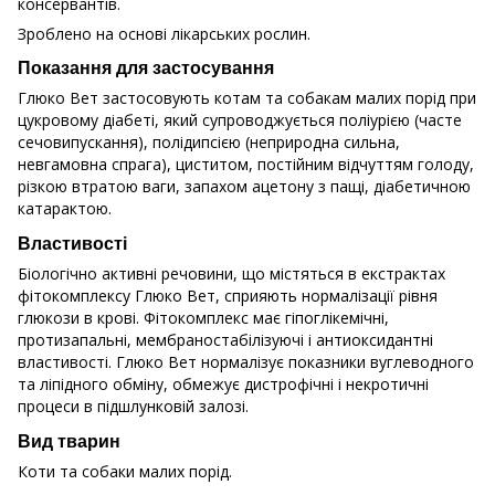
консервантів.
Зроблено на основі лікарських рослин.
Показання для застосування
Глюко Вет застосовують котам та собакам малих порід при
цукровому діабеті, який супроводжується поліурією (часте
сечовипускання), полідипсією (неприродна сильна,
невгамовна спрага), циститом, постійним відчуттям голоду,
різкою втратою ваги, запахом ацетону з пащі, діабетичною
катарактою.
Властивості
Біологічно активні речовини, що містяться в екстрактах
фітокомплексу Глюко Вет, сприяють нормалізації рівня
глюкози в крові. Фітокомплекс має гіпоглікемічні,
протизапальні, мембраностабілізуючі і антиоксидантні
властивості. Глюко Вет нормалізує показники вуглеводного
та ліпідного обміну, обмежує дистрофічні і некротичні
процеси в підшлунковій залозі.
Вид тварин
Коти та собаки малих порід.