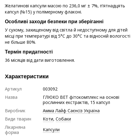
Желатинові капсули масою по 236,0 мг ± 7%, п’ятнадцять
капсул (№15) у полімерному флаконі.
Особливі заходи безпеки при зберіганні
У сухому, захищеному від світла й недоступному для дітей
місці при температурі від 5°С до 30°С та відносній вологості
не більше 80%.
Термін придатності
36 місяців від дати виготовлення.
Характеристики
Артикул
003092
Назва
ГЛЮКО ВЕТ фітокомплекс на основі
рослинних екстрактів, 15 капсул
Виробник
Амма Лайф Саєнсіз Україна
Види тварин
Коти
,
Собаки
Лікарняна
Капсули
форма