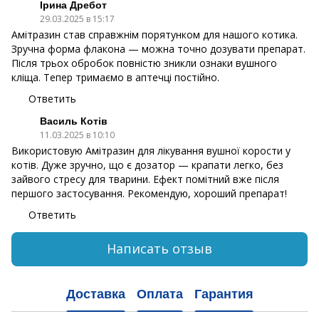
Ірина Дребот
29.03.2025 в 15:17
Амітразин став справжнім порятунком для нашого котика.
Зручна форма флакона — можна точно дозувати препарат.
Після трьох обробок повністю зникли ознаки вушного
кліща. Тепер тримаємо в аптечці постійно.
Ответить
Василь Котів
11.03.2025 в 10:10
Використовую Амітразин для лікування вушної корости у
котів. Дуже зручно, що є дозатор — крапати легко, без
зайвого стресу для тварини. Ефект помітний вже після
першого застосування. Рекомендую, хороший препарат!
Ответить
Написать отзыв
Доставка
Оплата
Гарантия