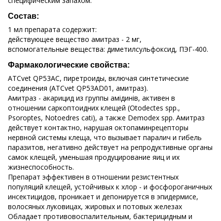
специфическим запахом.
Состав:
1 мл препарата содержит:
действующее вещество амитраз - 2 мг,
вспомогательные вещества: диметилсульфоксид, ПЭГ-400.
Фармакологические свойства:
ATCvet QP53АС, пиретроиды, включая синтетические
соединения (ATCvet QP53АD01, амитраз).
Амитраз - акарицид из группы амідинів, активен в
отношении саркоптоидних клещей (Otodectes spp.,
Psoroptes, Notoedres cati), а также Demodex spp. Амитраз
действует контактно, нарушая октопаминрецепторы
нервной системы клеща, что вызывает паралич и гибель
паразитов, негативно действует на репродуктивные органы
самок клещей, уменьшая продуцирование яиц и их
жизнеспособность.
Препарат эффективен в отношении резистентных
популяций клещей, устойчивых к хлор - и фосфороганичных
инсектицидов, проникает и депонируется в эпидермисе,
волосяных луковицах, жировых и потовых железах
Обладает противовоспалительным, бактерицидным и