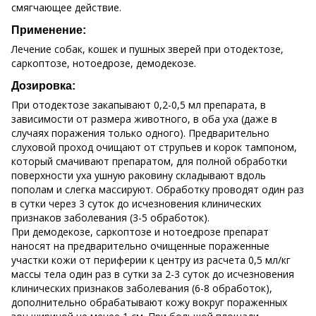
смягчающее действие.
Применение:
Лечение собак, кошек и пушных зверей при отодектозе,
саркоптозе, нотоедрозе, демодекозе.
Дозировка:
При отодектозе закапывают 0,2-0,5 мл препарата, в
зависимости от размера животного, в оба уха (даже в
случаях поражения только одного). Предварительно
слуховой проход очищают от струпьев и корок тампоном,
который смачивают препаратом, для полной обработки
поверхности уха ушную раковину складывают вдоль
пополам и слегка массируют. Обработку проводят один раз
в сутки через 3 суток до исчезновения клинических
признаков заболевания (3-5 обработок).
При демодекозе, саркоптозе и нотоедрозе препарат
наносят на предварительно очищенные пораженные
участки кожи от периферии к центру из расчета 0,5 мл/кг
массы тела один раз в сутки за 2-3 суток до исчезновения
клинических признаков заболевания (6-8 обработок),
дополнительно обрабатывают кожу вокруг пораженных