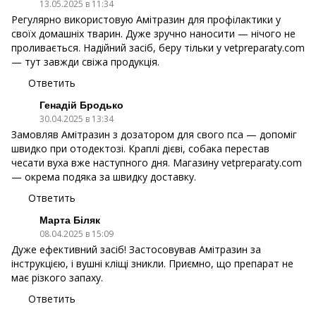
13.05.2025 в 11:34
Регулярно використовую Амітразин для профілактики у
своїх домашніх тварин. Дуже зручно наносити — нічого не
проливається. Надійний засіб, беру тільки у vetpreparaty.com
— тут завжди свіжа продукція.
Ответить
Генадій Бродько
30.04.2025 в 13:34
Замовляв Амітразин з дозатором для свого пса — допоміг
швидко при отодектозі. Краплі дієві, собака перестав
чесати вуха вже наступного дня. Магазину vetpreparaty.com
— окрема подяка за швидку доставку.
Ответить
Марта Біляк
08.04.2025 в 15:09
Дуже ефективний засіб! Застосовував Амітразин за
інструкцією, і вушні кліщі зникли. Приємно, що препарат не
має різкого запаху.
Ответить