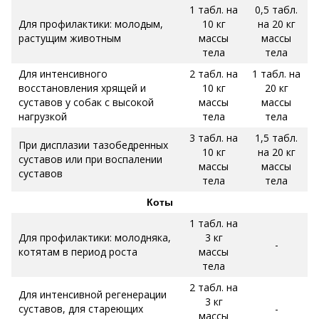
1 табл. на
0,5 табл.
Для профилактики: молодым,
10 кг
на 20 кг
растущим животным
массы
массы
тела
тела
Для интенсивного
2 табл. на
1 табл. на
восстановления хрящей и
10 кг
20 кг
суставов у собак с высокой
массы
массы
нагрузкой
тела
тела
3 табл. на
1,5 табл.
При дисплазии тазобедренных
10 кг
на 20 кг
суставов или при воспалении
массы
массы
суставов
тела
тела
Коты
1 табл. на
Для профилактики: молодняка,
3 кг
-
котятам в период роста
массы
тела
2 табл. на
Для интенсивной регенерации
3 кг
суставов, для стареющих
-
массы