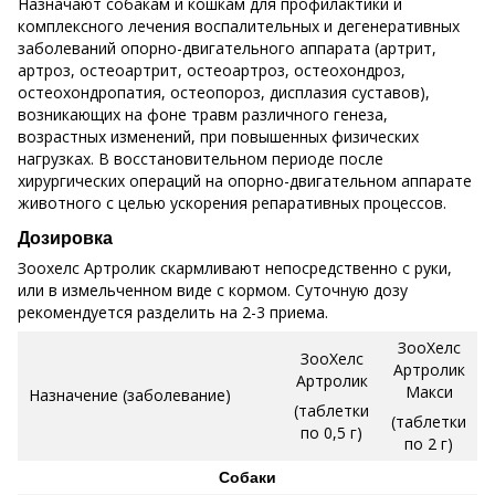
Назначают собакам и кошкам для профилактики и
комплексного лечения воспалительных и дегенеративных
заболеваний опорно-двигательного аппарата (артрит,
артроз, остеоартрит, остеоартроз, остеохондроз,
остеохондропатия, остеопороз, дисплазия суставов),
возникающих на фоне травм различного генеза,
возрастных изменений, при повышенных физических
нагрузках. В восстановительном периоде после
хирургических операций на опорно-двигательном аппарате
животного с целью ускорения репаративных процессов.
Дозировка
Зоохелс Артролик скармливают непосредственно с руки,
или в измельченном виде с кормом. Суточную дозу
рекомендуется разделить на 2-3 приема.
ЗооХелс
ЗооХелс
Артролик
Артролик
Макси
Назначение (заболевание)
(таблетки
(таблетки
по 0,5 г)
по 2 г)
Собаки