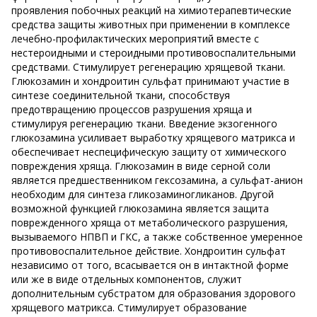
проявления побочных реакций на химиотерапевтические
средства защиты животных при применении в комплексе
лечебно-профилактических мероприятий вместе с
нестероидными и стероидными противовоспалительными
средствами. Стимулирует регенерацию хрящевой ткани.
Глюкозамин и хондроитин сульфат принимают участие в
синтезе соединительной ткани, способствуя
предотвращению процессов разрушения хряща и
стимулируя регенерацию ткани. Введение экзогенного
глюкозамина усиливает выработку хрящевого матрикса и
обеспечивает неспецифическую защиту от химического
повреждения хряща. Глюкозамин в виде серной соли
является предшественником гексозамина, а сульфат-анион
необходим для синтеза гликозаминогликанов. Другой
возможной функцией глюкозамина является защита
поврежденного хряща от метаболического разрушения,
вызываемого НПВП и ГКС, а также собственное умеренное
противовоспалительное действие. Хондроитин сульфат
независимо от того, всасывается он в интактной форме
или же в виде отдельных компонентов, служит
дополнительным субстратом для образования здорового
хрящевого матрикса. Стимулирует образование