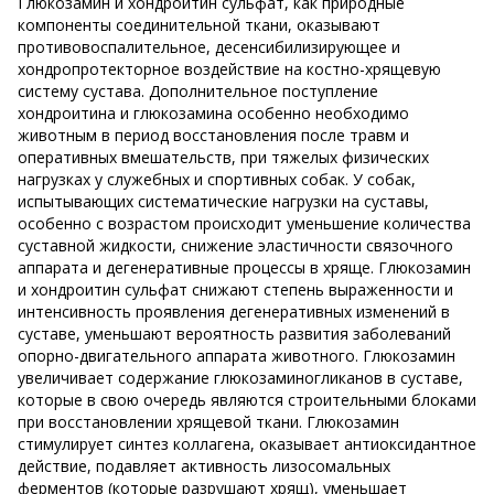
Глюкозамин и хондроитин сульфат, как природные
компоненты соединительной ткани, оказывают
противовоспалительное, десенсибилизирующее и
хондропротекторное воздействие на костно-хрящевую
систему сустава. Дополнительное поступление
хондроитина и глюкозамина особенно необходимо
животным в период восстановления после травм и
оперативных вмешательств, при тяжелых физических
нагрузках у служебных и спортивных собак. У собак,
испытывающих систематические нагрузки на суставы,
особенно с возрастом происходит уменьшение количества
суставной жидкости, снижение эластичности связочного
аппарата и дегенеративные процессы в хряще. Глюкозамин
и хондроитин сульфат снижают степень выраженности и
интенсивность проявления дегенеративных изменений в
суставе, уменьшают вероятность развития заболеваний
опорно-двигательного аппарата животного. Глюкозамин
увеличивает содержание глюкозаминогликанов в суставе,
которые в свою очередь являются строительными блоками
при восстановлении хрящевой ткани. Глюкозамин
стимулирует синтез коллагена, оказывает антиоксидантное
действие, подавляет активность лизосомальных
ферментов (которые разрушают хрящ), уменьшает