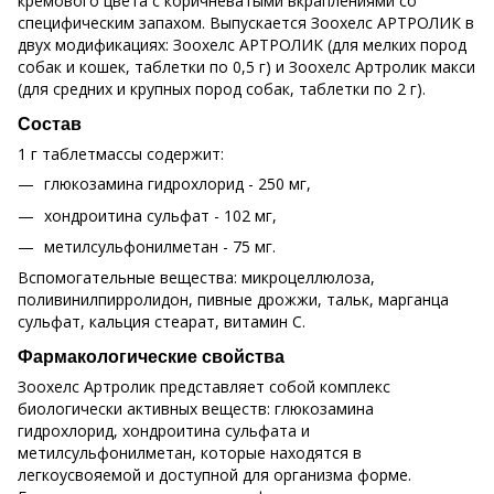
кремового цвета с коричневатыми вкраплениями со
специфическим запахом. Выпускается Зоохелс АРТРОЛИК в
двух модификациях: Зоохелс АРТРОЛИК (для мелких пород
собак и кошек, таблетки по 0,5 г) и Зоохелс Артролик макси
(для средних и крупных пород собак, таблетки по 2 г).
Состав
1 г таблетмассы содержит:
глюкозамина гидрохлорид - 250 мг,
хондроитина сульфат - 102 мг,
метилсульфонилметан - 75 мг.
Вспомогательные вещества: микроцеллюлоза,
поливинилпирролидон, пивные дрожжи, тальк, марганца
сульфат, кальция стеарат, витамин С.
Фармакологические свойства
Зоохелс Артролик представляет собой комплекс
биологически активных веществ: глюкозамина
гидрохлорид, хондроитина сульфата и
метилсульфонилметан, которые находятся в
легкоусвояемой и доступной для организма форме.