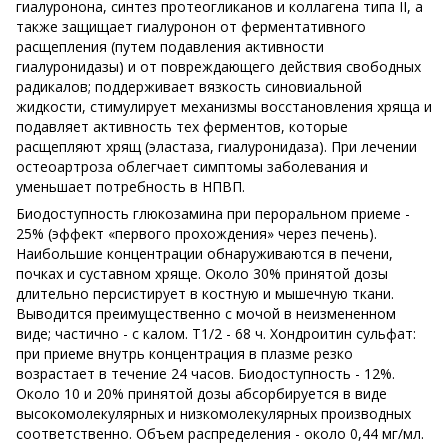
гиалуронона, синтез протеогликанов и коллагена типа II, а
также защищает гиалуронон от ферментативного
расщепления (путем подавления активности
гиалуронидазы) и от повреждающего действия свободных
радикалов; поддерживает вязкость синовиальной
жидкости, стимулирует механизмы восстановления хряща и
подавляет активность тех ферментов, которые
расщепляют хрящ (эластаза, гиалуронидаза). При лечении
остеоартроза облегчает симптомы заболевания и
уменьшает потребность в НПВП.
Биодоступность глюкозамина при пероральном приеме -
25% (эффект «первого прохождения» через печень).
Наибольшие концентрации обнаруживаются в печени,
почках и суставном хряще. Около 30% принятой дозы
длительно персистирует в костную и мышечную ткани.
Выводится преимущественно с мочой в неизмененном
виде; частично - с калом. Т1/2 - 68 ч. Хондроитин сульфат:
при приеме внутрь концентрация в плазме резко
возрастает в течение 24 часов. Биодоступность - 12%.
Около 10 и 20% принятой дозы абсорбируется в виде
высокомолекулярных и низкомолекулярных производных
соответственно. Объем распределения - около 0,44 мг/мл.