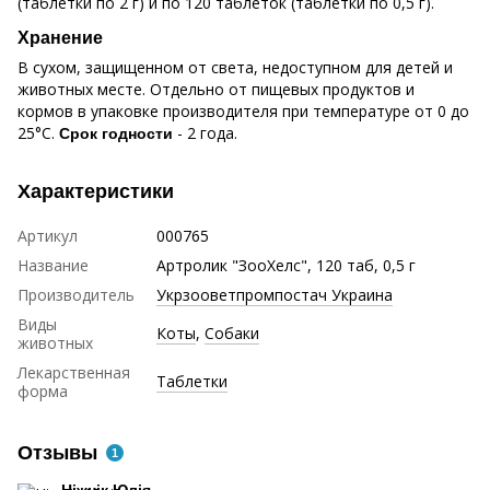
(таблетки по 2 г) и по 120 таблеток (таблетки по 0,5 г).
Хранение
В сухом, защищенном от света, недоступном для детей и
животных месте. Отдельно от пищевых продуктов и
кормов в упаковке производителя при температуре от 0 до
25°С.
- 2 года.
Срок годности
Характеристики
Артикул
000765
Название
Артролик "ЗооХелс", 120 таб, 0,5 г
Производитель
Укрзооветпромпостач Украина
Виды
Коты
,
Собаки
животных
Лекарственная
Таблетки
форма
Отзывы
1
Ніжнік Юлія