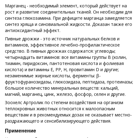
Марганец - необходимый элемент, который действует на
рост и развитие соединительных тканей. Он необходим для
синтеза глюкозамина. При дефиците марганца замедляется
синтез хряща и синовиальной жидкости. Доказан также его
антиоксидантный эффект.
Пивные дрожжи - это источник натуральных белков и
витаминов, эффективное лечебно-профилактическое
средство. В пивных дрожжах содержатся: углеводы;
четырнадцать витаминов: все витамины группы В (холин,
тиамин, пиридоксин, пантотеновая кислота и фолиевая
кислота) и витамины Е, РР, Н, провитамин D и другие;
незаменимые жирные кислоты, ферменты: β-
фруктофуранозидазы, глюкозидаза, пептидаза, протеиназы;
большое количество минеральных веществ: кальций,
магний, марганец, цинк, железо, фосфор, селен и другие.
Зоохелс Артролик по степени воздействия на организм
теплокровных животных относится к малоопасным
веществам и в рекомендуемых дозах не оказывает местно-
раздражающего и сенсибилизирующего действия.
Применение