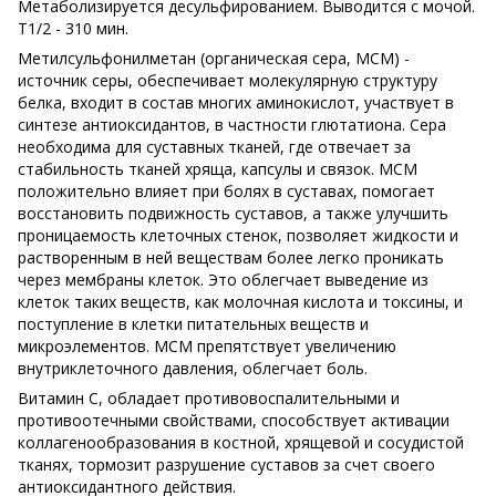
Метаболизируется десульфированием. Выводится с мочой.
Т1/2 - 310 мин.
Метилсульфонилметан (органическая сера, MСM) -
источник серы, обеспечивает молекулярную структуру
белка, входит в состав многих аминокислот, участвует в
синтезе антиоксидантов, в частности глютатиона. Сера
необходима для суставных тканей, где отвечает за
стабильность тканей хряща, капсулы и связок. МСМ
положительно влияет при болях в суставах, помогает
восстановить подвижность суставов, а также улучшить
проницаемость клеточных стенок, позволяет жидкости и
растворенным в ней веществам более легко проникать
через мембраны клеток. Это облегчает выведение из
клеток таких веществ, как молочная кислота и токсины, и
поступление в клетки питательных веществ и
микроэлементов. МСМ препятствует увеличению
внутриклеточного давления, облегчает боль.
Витамин С, обладает противовоспалительными и
противоотечными свойствами, способствует активации
коллагенообразования в костной, хрящевой и сосудистой
тканях, тормозит разрушение суставов за счет своего
антиоксидантного действия.