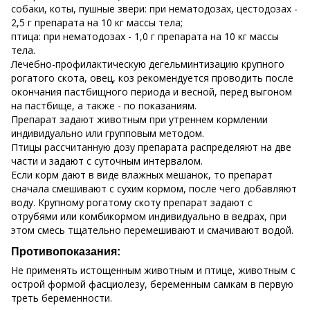
собаки, коты, пушные звери: при нематодозах, цестодозах -
2,5 г препарата на 10 кг массы тела;
птица: при нематодозах - 1,0 г препарата на 10 кг массы
тела.
Лечебно-профилактическую дегельминтизацию крупного
рогатого скота, овец, коз рекомендуется проводить после
окончания пастбищного периода и весной, перед выгоном
на пастбище, а также - по показаниям.
Препарат задают животным при утреннем кормлении
индивидуально или групповым методом.
Птицы рассчитанную дозу препарата распределяют на две
части и задают с суточным интервалом.
Если корм дают в виде влажных мешанок, то препарат
сначала смешивают с сухим кормом, после чего добавляют
воду. Крупному рогатому скоту препарат задают с
отрубями или комбикормом индивидуально в ведрах, при
этом смесь тщательно перемешивают и смачивают водой.
Противопоказания:
Не применять истощенным животным и птице, животным с
острой формой фасциолезу, беременным самкам в первую
треть беременности.