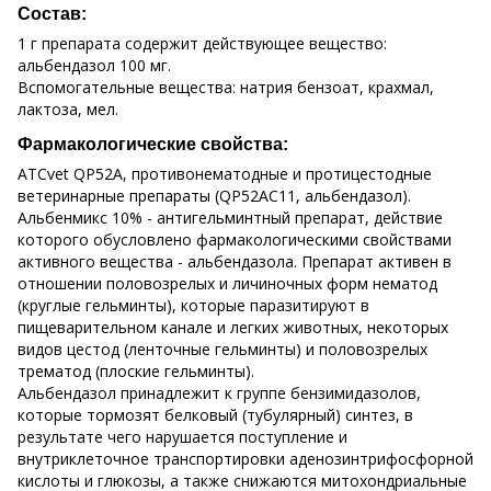
Состав:
1 г препарата содержит действующее вещество:
альбендазол 100 мг.
Вспомогательные вещества: натрия бензоат, крахмал,
лактоза, мел.
Фармакологические свойства:
АТСvet QР52А, противонематодные и протицестодные
ветеринарные препараты (QР52АС11, альбендазол).
Альбенмикс 10% - антигельминтный препарат, действие
которого обусловлено фармакологическими свойствами
активного вещества - альбендазола. Препарат активен в
отношении половозрелых и личиночных форм нематод
(круглые гельминты), которые паразитируют в
пищеварительном канале и легких животных, некоторых
видов цестод (ленточные гельминты) и половозрелых
трематод (плоские гельминты).
Альбендазол принадлежит к группе бензимидазолов,
которые тормозят белковый (тубулярный) синтез, в
результате чего нарушается поступление и
внутриклеточное транспортировки аденозинтрифосфорной
кислоты и глюкозы, а также снижаются митохондриальные