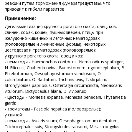
реакции путем торможения фумаратредуктазы, что
приводит к гибели паразитов.
Применение:
Дегельминтизация крупного рогатого скота, овец, коз,
свиней, собак, кошек, пушных зверей, птицы при
желудочно-кишечных и легочных нематодозах
(половозрелые и личиночные формы), некоторых
цестодозах и трематодозах (половозрелые):
у крупного рогатого скота, овец и коз:
- нематоды - Haemonchus contortus, Nematodirus spathiger,
N. Filicollis, Chabertia ovinа, Bunostomum trigonocephalum, B.
Phlebotomum, Oesophagostomum venulosum, O.
columbiatum, O. Radiatum, Trichuris ovis, T. skrjabini,
Strongyloides papillosus, Ostertagia circumcincta, Neoascaris
vitulorum, Dictyocaulus filaria, D. viviparus;
- цестоды - Moniezia expansa, Moniezia benedeni, Thysaniezia
giardi;
- трематоды - Fasciola hepatica (половозрелые);
у свиней:
- нематоды - Ascaris suum, Oesophagostomum dentatum,
Trichocephalus suis, Strongyloides ransomi, Metastrongylus