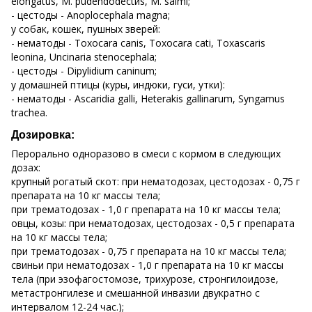
elongatus, M. pudendodectиs, M. salmi;
- цестоды - Anoplocephala magna;
у собак, кошек, пушных зверей:
- нематоды - Toxocara canis, Toxocara cati, Toxascaris
leonina, Uncinaria stenocephala;
- цестоды - Dipylidіum caninum;
у домашней птицы (куры, индюки, гуси, утки):
- нематоды - Ascaridia galli, Heterakis gallinarum, Syngamus
trachea.
Дозировка:
Перорально одноразово в смеси с кормом в следующих
дозах:
крупный рогатый скот: при нематодозах, цестодозах - 0,75 г
препарата на 10 кг массы тела;
при трематодозах - 1,0 г препарата на 10 кг массы тела;
овцы, козы: при нематодозах, цестодозах - 0,5 г препарата
на 10 кг массы тела;
при трематодозах - 0,75 г препарата на 10 кг массы тела;
свиньи при нематодозах - 1,0 г препарата на 10 кг массы
тела (при эзофагостомозе, трихурозе, стронгилоидозе,
метастронгилезе и смешанной инвазии двукратно с
интервалом 12-24 час.);