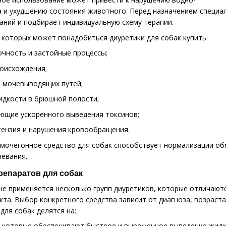
 и ухудшению состояния животного. Перед назначением специал
аний и подбирает индивидуальную схему терапии.
 которых может понадобиться диуретики для собак купить:
очность и застойные процессы;
роисхождения;
и мочевыводящих путей;
идкости в брюшной полости;
ующие ускоренного выведения токсинов;
тензия и нарушения кровообращения.
мочегонное средство для собак способствует нормализации об
левания.
епаратов для собак
не применяется несколько групп диуретиков, которые отличаю
та. Выбор конкретного средства зависит от диагноза, возраст
ля собак делятся на:
, которые обеспечивают быстрое и выраженное выведение жидк