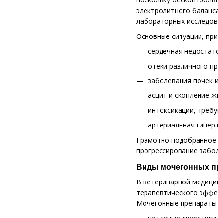
электролитного баланса
лабораторных исследов
Основные ситуации, при
сердечная недостат
отеки различного п
заболевания почек 
асцит и скопление ж
интоксикации, треб
артериальная гипер
Грамотно подобранное 
прогрессирование забо
Виды мочегонных пр
В ветеринарной медици
терапевтического эффек
Мочегонные препараты д
петлевые диуретики