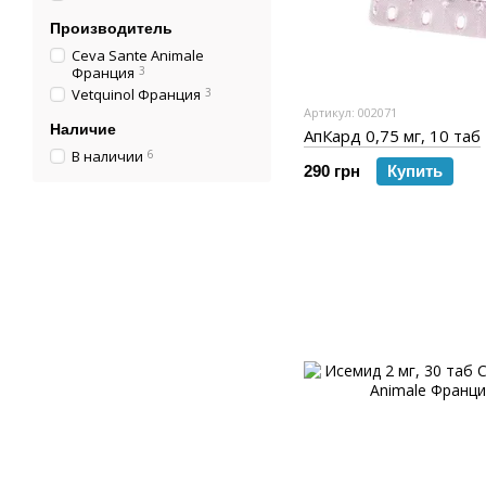
Производитель
Ceva Sante Animale
Франция
3
Vetquinol Франция
3
Артикул: 002071
Наличие
АпКард 0,75 мг, 10 таб
В наличии
6
290 грн
Купить