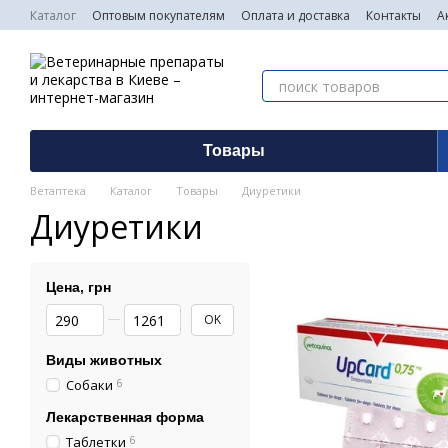
Перейти к основному контенту
Каталог
Оптовым покупателям
Оплата и доставка
Контакты
А
Товары
Ветаптека
Каталог
Товары
Диуретики
Диуретики
Цена, грн
От Цена, грн
До Цена, грн
OK
Виды животных
Собаки
6
Лекарственная форма
Таблетки
6