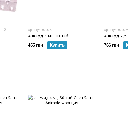
5
Артикул: 002072
Артикул: 00207
АпКард 3 мг, 10 таб
АпКард 7,5 
455 грн
Купить
766 грн