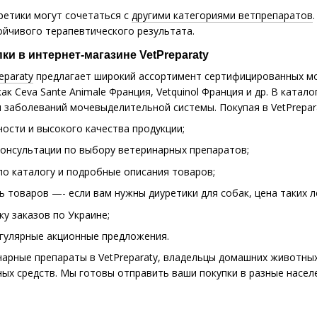
ретики могут сочетаться с
другими категориями ветпрепаратов
ойчивого терапевтического результата.
и в интернет-магазине VetPreparaty
eparaty
предлагает широкий ассортимент сертифицированных мо
ак Ceva Sante Animale Франция, Vetquinol Франция и др. В ката
 заболеваний мочевыделительной системы. Покупая в VetPrepa
ости и высокого качества продукции;
онсультации по выбору ветеринарных препаратов;
по каталогу и подробные описания товаров;
 товаров —- если вам нужны диуретики для собак, цена таких ле
у заказов по Украине;
егулярные акционные предложения.
арные препараты в VetPreparaty, владельцы домашних животных
х средств. Мы готовы отправить ваши покупки в разные населен