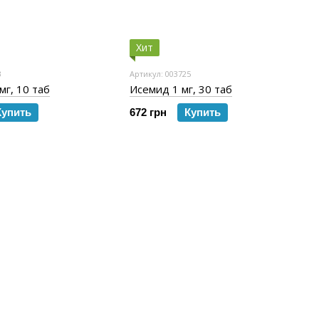
Хит
3
Артикул: 003725
мг, 10 таб
Исемид 1 мг, 30 таб
Купить
672 грн
Купить