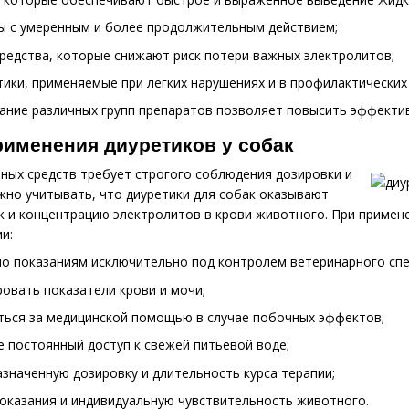
ы с умеренным и более продолжительным действием;
редства, которые снижают риск потери важных электролитов;
ики, применяемые при легких нарушениях и в профилактических 
ание различных групп препаратов позволяет повысить эффектив
именения диуретиков у собак
ных средств требует строгого соблюдения дозировки и
жно учитывать, что диуретики для собак оказывают
ек и концентрацию электролитов в крови животного. При приме
и:
по показаниям исключительно под контролем ветеринарного спе
овать показатели крови и мочи;
ься за медицинской помощью в случае побочных эффектов;
 постоянный доступ к свежей питьевой воде;
значенную дозировку и длительность курса терапии;
оказания и индивидуальную чувствительность животного.