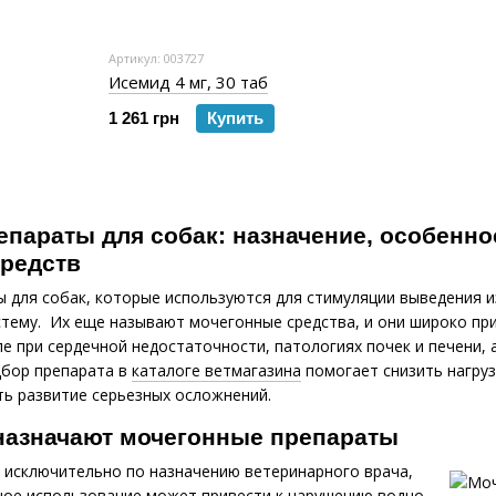
Артикул: 003727
Исемид 4 мг, 30 таб
1 261 грн
Купить
параты для собак: назначение, особенн
редств
ы для собак, которые используются для стимуляции выведения 
тему. Их еще называют мочегонные средства, и они широко пр
ле при сердечной недостаточности, патологиях почек и печени
дбор препарата в
каталоге ветмагазина
помогает снизить нагруз
ть развитие серьезных осложнений.
назначают мочегонные препараты
 исключительно по назначению ветеринарного врача,
ное использование может привести к нарушению водно-