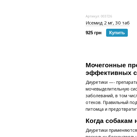
Артикул: 003726
Исемид 2 мг, 30 таб
925 грн
Купить
Мочегонные пре
эффективных с
Диуретики —- препарат
мочевыделительную сис
заболеваний, в том чис
отеков. Правильный по
питомца и предотврати
Когда собакам 
Диуретики применяются
поскольку бесконтроль