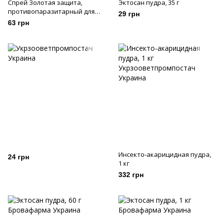
Спрей Золотая защита,
Эктосан пудра, 35 г
противопаразитарный для
29 грн
кошек и собак, 100 мл
63 грн
Инсекто-акарицидная пудра,
24 грн
1 кг
332 грн