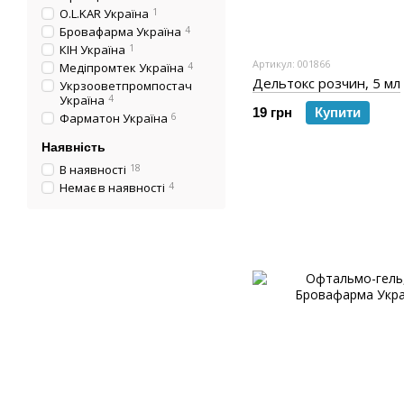
O.L.KAR Україна
1
Бровафарма Україна
4
КІН Україна
1
Артикул: 001866
Медіпромтек Україна
4
Дельтокс розчин, 5 мл
Укрзооветпромпостач
Україна
4
19 грн
Купити
Фарматон Україна
6
Наявність
В наявності
18
Немає в наявності
4