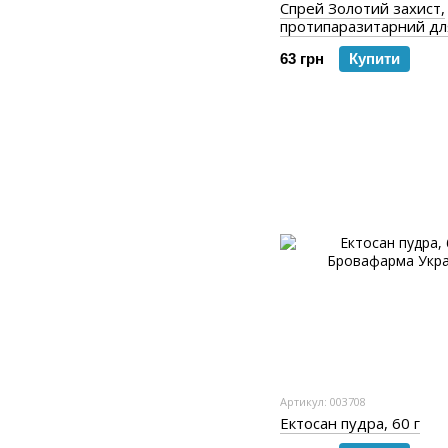
Спрей Золотий захист,
протипаразитарний дл
та собак, 100 мл
63 грн
Купити
Артикул: 003708
Ектосан пудра, 60 г