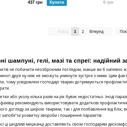
437 грн
Купити
6 грн
Назад
2
Вперед
Пок
1
і шампуні, гелі, мазі та спреї: надійний 
зитів не побачити неозброєним поглядом, інакше ви б напевно ж
риногі друзі ну ніяк не зможуть уникнути зустрічі з ними. Цим фа
ти, тому усвідомлені господарі тварин дотримуються профілактич
рати.
летки або уколу кілька разів на рік буває недостатньо. Іноді пар
фахівці рекомендують використовувати додаткові профілактичні з
ого догляду за шкірою тварини, так і для позбавлення від бліх, во
запобігти розвитку хвороби і поширення паразитів.
всі ці шкідливі мешканці доставляють своїм господарям дискомф