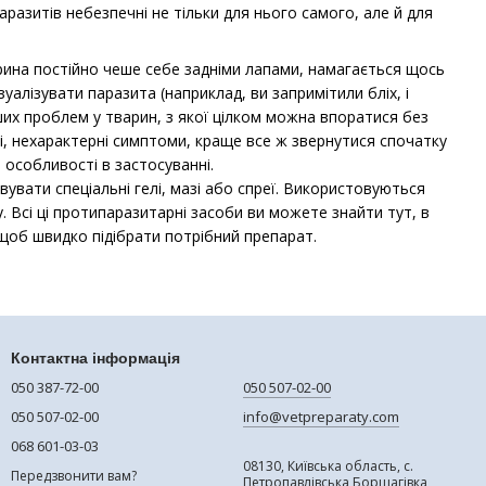
разитів небезпечні не тільки для нього самого, але й для
рина постійно чеше себе задніми лапами, намагається щось
уалізувати паразита (наприклад, ви запримітили бліх, і
ших проблем у тварин, з якої цілком можна впоратися без
нші, нехарактерні симптоми, краще все ж звернутися спочатку
особливості в застосуванні.
вувати спеціальні гелі, мазі або спреї. Використовуються
у. Всі ці протипаразитарні засоби ви можете знайти тут, в
 щоб швидко підібрати потрібний препарат.
Контактна інформація
050 387-72-00
050 507-02-00
050 507-02-00
info@vetpreparaty.com
068 601-03-03
08130, Київська область, с.
Передзвонити вам?
Петропавлівська Борщагівка,