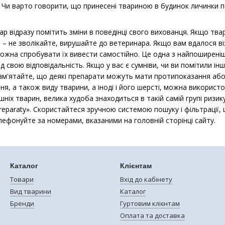
Чи варто говорити, що принесені твариною в будинок личинки па
р відразу помітить зміни в поведінці свого вихованця. Якщо тва
 – не зволікайте, вирушайте до ветеринара. Якщо вам вдалося віз
можна спробувати їх вивести самостійно. Це одна з найпоширені
ід свою відповідальність. Якщо у вас є сумніви, чи ви помітили і
ам'ятайте, що деякі препарати можуть мати протипоказання або 
я, а також виду тварини, а іноді і його шерсті, можна використо
шніх тварин, велика худоба знаходиться в такій самій групі ризик
preparaty». Скористайтеся зручною системою пошуку і фільтрації,
елефонуйте за номерами, вказаними на головній сторінці сайту.
Каталог
Клієнтам
Товари
Вхід до кабінету
Вид тварини
Каталог
Бренди
Гуртовим клієнтам
Оплата та доставка