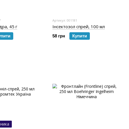
7
Артикул: 001181
дра, 45 г
Інсектозол спрей, 100 мл
упити
58 грн
Купити
бника