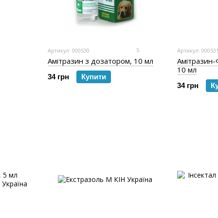
5
Артикул: 000530
Артикул: 00053
Амітразин з дозатором, 10 мл
Амітразин-
10 мл
34 грн
Купити
34 грн
К