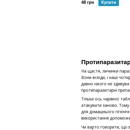
48 грн
Купити
Протипаразитарн
На щастя, личинки пара
Вони всюди, і наші чоти
давно нікого не здивува
протипаразитарні препа
Тільки ось чарівної таб
атакувати заново. Тому 
для домашнього гігієнічн
використання допоможе 
Чи варто говорити, що 