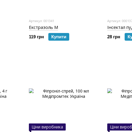
Артикул: 001341
Артикул: 00013
Екстразоль М
Інсектал пу
119 грн
Купити
28 грн
К
Ціни виробника
Ціни виро