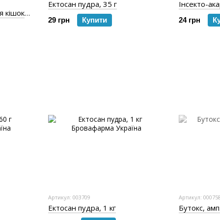
Ектосан пудра, 35 г
Інсекто-ак
я кішок
29 грн
Купити
24 грн
К
Артикул: 003709
Артикул: 00075
Ектосан пудра, 1 кг
Бутокс, амп.