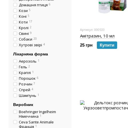
Домашня птиця
6
Кози
5
Коні
5
Коти
17
Кролі
2
Артикул: 000533
Свині
9
Амітразин, 10 мл
Собаки
20
Хутрові звірі
4
25 грн
Купити
Лікарняна форма
Аерозоль
1
Гель
2
Краплі
1
Порошок
6
Розчин
7
Спрей
4
Шампунь
1
Виробник
Boehringer Ingelheim
Німеччина
1
Ceva Sante Animale
Франція
1