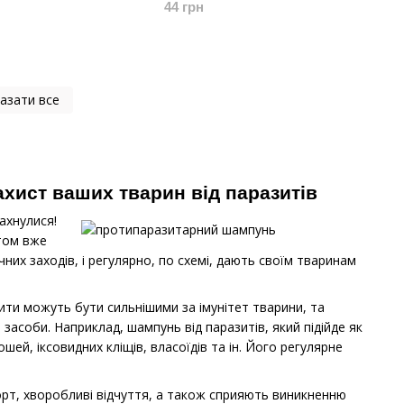
44 грн
азати все
захист ваших тварин від паразитів
ахнулися!
ктом вже
них заходів, і регулярно, по схемі, дають своїм тваринам
азити можуть бути сильнішими за імунітет тварини, та
асоби. Наприклад, шампунь від паразитів, який підійде як
шей, іксовидних кліщів, власоїдів та ін. Його регулярне
орт, хворобливі відчуття, а також сприяють виникненню