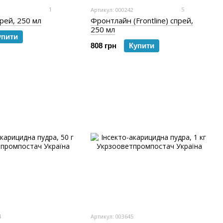
1
5
1
Артикул: 000242
рей, 250 мл
Фронтлайн (Frontline) спрей,
250 мл
упити
808 грн
Купити
4
Артикул: 003645