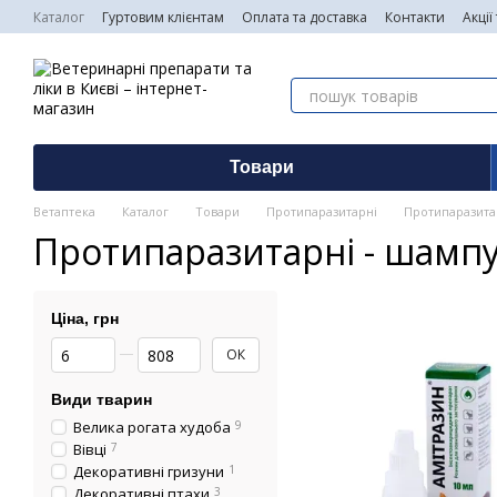
Перейти до основного контенту
Каталог
Гуртовим клієнтам
Оплата та доставка
Контакти
Акції
Товари
Ветаптека
Каталог
Товари
Протипаразитарні
Протипаразитарн
Протипаразитарні - шампуні
Ціна, грн
Від Ціна, грн
До Ціна, грн
ОК
Види тварин
Велика рогата худоба
9
Вівці
7
Декоративні гризуни
1
Декоративні птахи
3