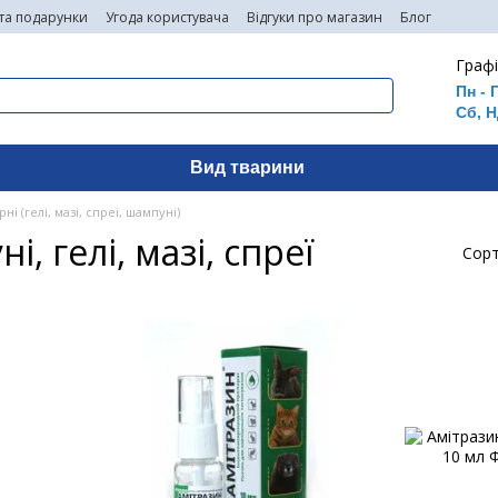
 та подарунки
Угода користувача
Відгуки про магазин
Блог
Графі
Пн - 
Сб, Н
Вид тварини
і (гелі, мазі, спреї, шампуні)
, гелі, мазі, спреї
Сорт