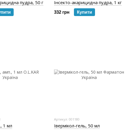
арицидна пудра, 50 г
Інсекто-акарицидна пудра, 1 кг
упити
332 грн
Купити
8
Артикул: 001180
, 1 мл
Івермікол-гель, 50 мл