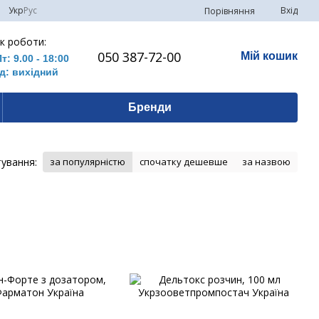
Укр
Рус
Вхід
Порівняння
к роботи:
050 387-72-00
Мій кошик
Пт: 9.00 - 18:00
д: вихідний
Бренди
ування:
за популярністю
спочатку дешевше
за назвою