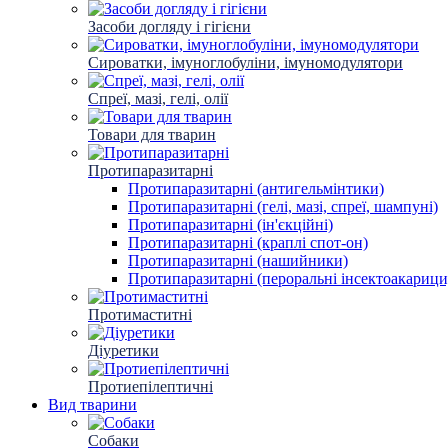
Засоби догляду і гігієни
Сироватки, імуноглобуліни, імуномодулятори
Спреї, мазі, гелі, олії
Товари для тварин
Протипаразитарні
Протипаразитарні (антигельмінтики)
Протипаразитарні (гелі, мазі, спреї, шампуні)
Протипаразитарні (ін'єкційні)
Протипаразитарні (краплі спот-он)
Протипаразитарні (нашийники)
Протипаразитарні (пероральні інсектоакарици
Протимаститні
Діуретики
Протиепілептичні
Вид тварини
Собаки