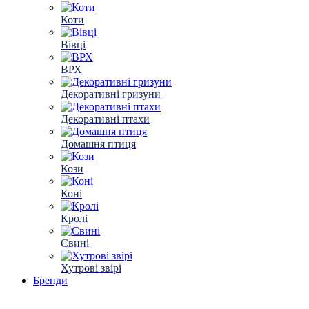
Коти
Вівці
ВРХ
Декоративні гризуни
Декоративні птахи
Домашня птиця
Кози
Коні
Кролі
Свині
Хутрові звірі
Бренди