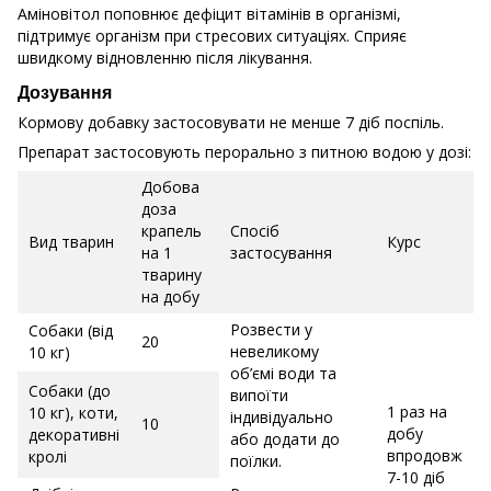
Аміновітол поповнює дефіцит вітамінів в організмі,
підтримує організм при стресових ситуаціях. Сприяє
швидкому відновленню після лікування.
Дозування
Кормову добавку застосовувати не менше 7 діб поспіль.
Препарат застосовують перорально з питною водою у дозі:
Добова
доза
крапель
Спосіб
Вид тварин
Курс
на 1
застосування
тварину
на добу
Розвести у
Собаки (від
20
невеликому
10 кг)
об’ємі води та
Собаки (до
випоїти
1 раз на
10 кг), коти,
індивідуально
10
добу
декоративні
або додати до
впродовж
кролі
поїлки.
7-10 діб