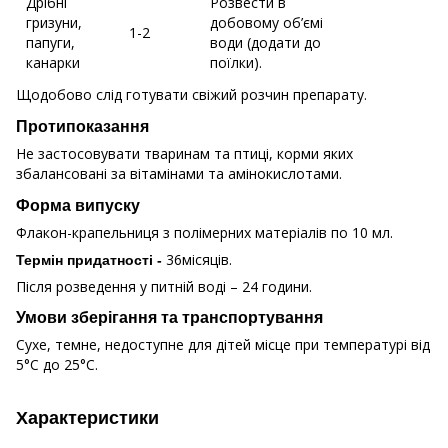
Дрібні
Розвести в
гризуни,
добовому об’ємі
1-2
папуги,
води (додати до
канарки
поїлки).
Щодобово слід готувати свіжий розчин препарату.
Протипоказання
Не застосовувати тваринам та птиці, корми яких
збалансовані за вітамінами та амінокислотами.
Форма випуску
Флакон-крапельниця з полімерних матеріалів по 10 мл.
36місяців.
Термін придатності -
Після розведення у питній воді – 24 години.
Умови зберігання та транспортування
Сухе, темне, недоступне для дітей місце при температурі від
5°С до 25°С.
Характеристики