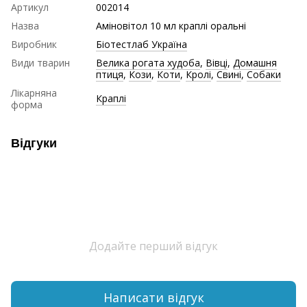
Артикул
002014
Назва
Аміновітол 10 мл краплі оральні
Виробник
Біотестлаб Україна
Види тварин
Велика рогата худоба
,
Вівці
,
Домашня
птиця
,
Кози
,
Коти
,
Кролі
,
Свині
,
Собаки
Лікарняна
Краплі
форма
Відгуки
Додайте перший відгук
Написати відгук