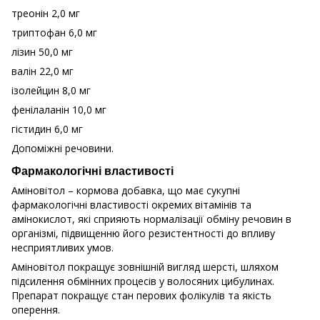
треонін 2,0 мг
триптофан 6,0 мг
лізин 50,0 мг
валін 22,0 мг
ізолейцин 8,0 мг
фенілаланін 10,0 мг
гістидин 6,0 мг
Допоміжні речовини.
Фармакологічні властивості
Аміновітол – кормова добавка, що має сукупні
фармакологічні властивості окремих вітамінів та
амінокислот, які сприяють нормалізації обміну речовин в
організмі, підвищенню його резистентності до впливу
несприятливих умов.
Аміновітол покращує зовнішній вигляд шерсті, шляхом
підсилення обмінних процесів у волосяних цибулинах.
Препарат покращує стан перових фолікулів та якість
оперення.