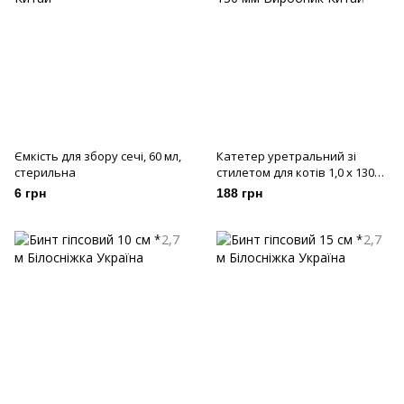
Ємкість для збору сечі, 60 мл,
Катетер уретральний зі
стерильна
стилетом для котів 1,0 х 130
мм
6 грн
188 грн