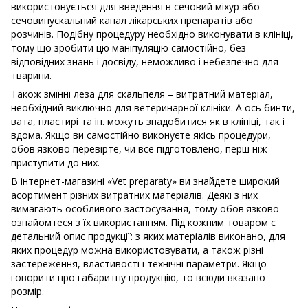
використовується для введення в сечовий міхур або
сечовипускальний канал лікарських препаратів або
розчинів. Подібну процедуру необхідно виконувати в клініці,
тому що зробити цю маніпуляцію самостійно, без
відповідних знань і досвіду, неможливо і небезпечно для
тварини.
Також змінні леза для скальпеля – витратний матеріал,
необхідний виключно для ветеринарної клініки. А ось бинти,
вата, пластирі та ін. можуть знадобитися як в клініці, так і
вдома. Якщо ви самостійно виконуєте якісь процедури,
обов'язково перевірте, чи все підготовлено, перш ніж
приступити до них.
В інтернет-магазині «Vet preparaty» ви знайдете широкий
асортимент різних витратних матеріалів. Деякі з них
вимагають особливого застосування, тому обов'язково
ознайомтеся з їх використанням. Під кожним товаром є
детальний опис продукції: з яких матеріалів виконано, для
яких процедур можна використовувати, а також різні
застереження, властивості і технічні параметри. Якщо
говорити про габаритну продукцію, то всюди вказано
розмір.