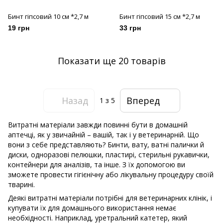
Бинт гіпсовий 10 см *2,7 м
Бинт гіпсовий 15 см *2,7 м
19 грн
33 грн
Показати ще 20 товарів
Назад
Вперед
1
з 5
Витратні матеріали завжди повинні бути в домашній
аптечці, як у звичайній – вашій, так і у ветеринарній. Що
вони з себе представляють? Бинти, вату, ватні палички й
диски, одноразові пелюшки, пластирі, стерильні рукавички,
контейнери для аналізів, та інше. З їх допомогою ви
зможете провести гігієнічну або лікувальну процедуру своїй
тварині.
Деякі витратні матеріали потрібні для ветеринарних клінік, і
купувати їх для домашнього використання немає
необхідності. Наприклад, уретральний катетер, який