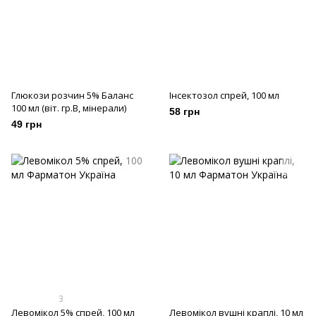
Глюкози розчин 5% Баланс
Інсектозол спрей, 100 мл
100 мл (віт. гр.В, мінерали)
58 грн
49 грн
3
Левомікол 5% спрей, 100 мл
Левомікол вушні краплі, 10 мл