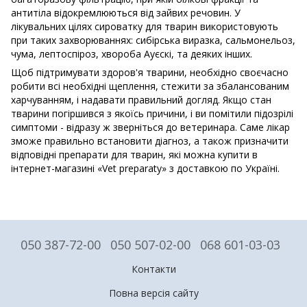
антитіла відокремлюються від зайвих речовин. У
лікувальних цілях сироватку для тварин використовують
при таких захворюваннях: сибірська виразка, сальмонельоз,
чума, лептоспіроз, хвороба Ауєскі, та деяких інших.
Щоб підтримувати здоров'я тварини, необхідно своєчасно
робити всі необхідні щеплення, стежити за збалансованим
харчуванням, і надавати правильний догляд. Якщо стан
тварини погіршився з якоїсь причини, і ви помітили підозрілі
симптоми - відразу ж зверніться до ветеринара. Саме лікар
зможе правильно встановити діагноз, а також призначити
відповідні препарати для тварин, які можна купити в
інтернет-магазині «Vet preparaty» з доставкою по Україні.
050 387-72-00
050 507-02-00
068 601-03-03
Контакти
Повна версія сайту