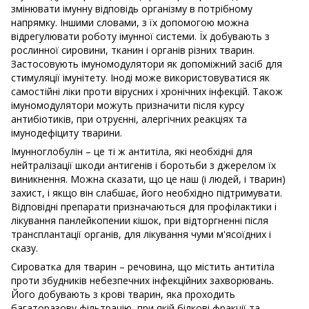
змінювати імунну відповідь організму в потрібному
напрямку. Іншими словами, з їх допомогою можна
відрегулювати роботу імунної системи. Їх добувають з
рослинної сировини, тканин і органів різних тварин.
Застосовують імуномодулятори як допоміжний засіб для
стимуляції імунітету. Іноді може використовуватися як
самостійні ліки проти вірусних і хронічних інфекцій. Також
імуномодулятори можуть призначити після курсу
антибіотиків, при отруєнні, алергічних реакціях та
імунодефіциту тварини.
Імунноглобулін – це ті ж антитіла, які необхідні для
нейтралізації шкоди антигенів і боротьби з джерелом їх
виникнення. Можна сказати, що це наш (і людей, і тварин)
захист, і якщо він слабшає, його необхідно підтримувати.
Відповідні препарати призначаються для профілактики і
лікування панлейкопении кішок, при відторгненні після
трансплантації органів, для лікування чуми м'ясоїдних і
сказу.
Сироватка для тварин – речовина, що містить антитіла
проти збудників небезпечних інфекційних захворювань.
Його добувають з крові тварин, яка проходить
багаторазову фільтрацію, при якій білкові фракції та