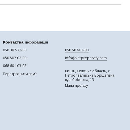
Контактна інформація
050 387-72-00
050 507-02-00
050 507-02-00
info@vetpreparaty.com
068 601-03-03
08130, Київська область, с.
Передзвонити вам?
Петропавлівська Борщагівка,
вул. Соборна, 13
Мапа проїзду