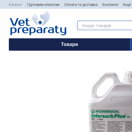
Перейти до основного контенту
Каталог
Гуртовим клієнтам
Оплата та доставка
Контакти
Акції
Товари