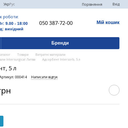
Укр
Рус
Вхід
Порівняння
к роботи:
050 387-72-00
Мій кошик
Пт: 9.00 - 18:00
д: вихідний
Бренди
Каталог
Товари
Витратні матеріали
али Intersurgical Литва
Адсорбент Intersorb, 5 л
т, 5 л
Артикул: 000414
Написати відгук
грн