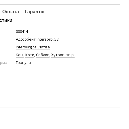
Оплата
Гарантія
стики
000414
Адсорбент Intersorb, 5 л
Intersurgical Литва
Коні
,
Коти
,
Собаки
,
Хутрові звірі
орма
Гранули