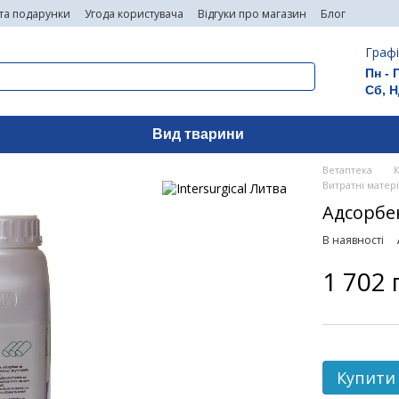
 та подарунки
Угода користувача
Відгуки про магазин
Блог
Графі
Пн - 
Сб, Н
Вид тварини
Ветаптека
Витратні матері
Адсорбен
В наявності
1 702 
Купити