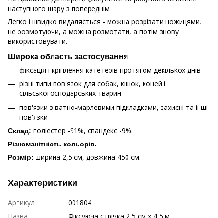
наступного шару з попереднім.
Легко і швидко видаляється - можна розрізати ножицями,
не розмотуючи, а можна розмотати, а потім знову
використовувати.
Широка область застосування
фіксація і кріплення катетерів протягом декількох днів
різні типи пов'язок для собак, кішок, коней і
сільськогосподарських тварин
пов'язки з ватно-марлевими підкладками, захисні та інші
пов'язки
поліестер -91%, спандекс -9%.
Склад:
Різноманітність кольорів.
ширина 2,5 см, довжина 450 см.
Розмір:
Характеристики
Артикул
001804
Назва
Фіксуюча стрiчка 2,5 см х 4,5 м