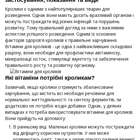
застосування, показання та види
Кролики є одними з найпопулярніших тварин для
розведення. Однак вони мають досить вразливий організм і
можуть постраждати від різних інфекцій та порушень
розвитку. Тому правильний догляд за ними є важливим
аспектом успішного розведення. Одним із основних
факторів здоров'я кроликів є правильне харчування.
Вітаміни для кроликів - це одна з найважливіших складових
раціону, вони необхідні для профілактики авітамінозу,
мінералізації кісток, стимуляції імунітету та забезпечення
правильного росту та розвитку організму.
Які вітаміни потрібні кроликам?
Зазвичай, якщо кролики отримують збалансоване
харчування, що містить всі необхідні речовини для
нормальної життєдіяльності та синтезу ферментів, їм
додатково не потрібні жодні добавки. Однак, у деяких
випадках є потреба використовувати вітаміни для кроликів.
Вони прийдуть на допомогу:
В ранньому віці. Маленькі кролики можуть постраждати
від дефіциту корисних нутрієнтів. У них може
розвинутись рахіт, також є ризик різкого падіння імунної