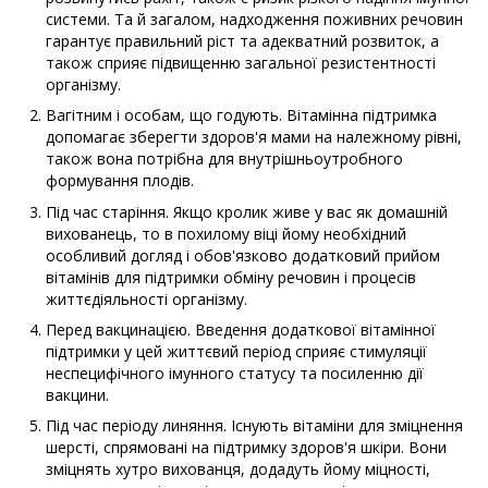
системи. Та й загалом, надходження поживних речовин
гарантує правильний ріст та адекватний розвиток, а
також сприяє підвищенню загальної резистентності
організму.
Вагітним і особам, що годують. Вітамінна підтримка
допомагає зберегти здоров'я мами на належному рівні,
також вона потрібна для внутрішньоутробного
формування плодів.
Під час старіння. Якщо кролик живе у вас як домашній
вихованець, то в похилому віці йому необхідний
особливий догляд і обов'язково додатковий прийом
вітамінів для підтримки обміну речовин і процесів
життєдіяльності організму.
Перед вакцинацією. Введення додаткової вітамінної
підтримки у цей життєвий період сприяє стимуляції
неспецифічного імунного статусу та посиленню дії
вакцини.
Під час періоду линяння. Існують вітаміни для зміцнення
шерсті, спрямовані на підтримку здоров'я шкіри. Вони
зміцнять хутро вихованця, додадуть йому міцності,