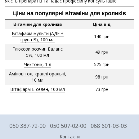
якість препаратів та надає професійну консультацію.
Ціни на популярні вітаміни для кроликів
Вітаміни для кроликів
Ціна від
Вітафарм мульти (АДЕ +
140 грн
група В), 100 мл
Глюкози розчин Баланс
49 грн
5%, 100 мл
Чиктонік, 1 л
525 грн
Аміновітол, краплі оральні,
98 грн
10 мл
Вітафарм Е-селен, 100 мл
73 грн
050 387-72-00
050 507-02-00
068 601-03-03
Контакти