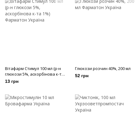
Вітафарм Стимул 100 мл (р-н
Глюкози розчин 40%, 200 мл
глюкози 5%, аскорбінова к-та
52 грн
1%)
13 грн