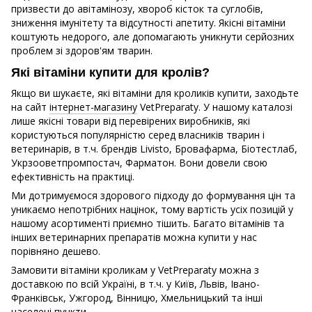
призвести до авітамінозу, хвороб кісток та суглобів,
зниження імунітету та відсутності апетиту. Якісні
вітаміни
коштують недорого, але допомагають уникнути серйозних
проблем зі здоров'ям тварин.
Які вітаміни купити для кролів?
Якщо ви шукаєте, які вітаміни для кроликів купити, заходьте
на сайт
інтернет-магазину
VetPreparaty. У нашому каталозі
лише якісні товари від перевірених виробників, які
користуються популярністю серед власників тварин і
ветеринарів, в т.ч. брендів Livisto, Бровафарма, Біотестлаб,
Укрзооветпромпостач, Фарматон. Вони довели свою
ефективність на практиці.
Ми дотримуємося здорового підходу до формування цін та
уникаємо непотрібних націнок, тому вартість усіх позицій у
нашому асортименті приємно тішить. Багато вітамінів та
інших ветеринарних препаратів можна купити у нас
порівняно дешево.
Замовити вітаміни кроликам у VetPreparaty можна з
доставкою по всій Україні, в т.ч. у Київ, Львів, Івано-
Франківськ, Ужгород, Вінницю, Хмельницький та інші
населені пункти.