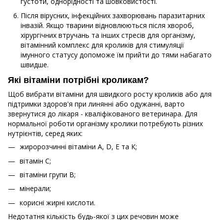
густоти, однорідності та шовковистості.
Після вірусних, інфекційних захворювань паразитарних
інвазій. Якщо тварини відновлюються після хвороб,
хірургічних втручань та інших стресів для організму,
вітамінний комплекс для кроликів для стимуляції
імунного статусу допоможе їм прийти до тями набагато
швидше.
Які вітаміни потрібні кроликам?
Щоб вибрати вітаміни для швидкого росту кроликів або для
підтримки здоров'я при линянні або одужанні, варто
звернутися до лікаря - кваліфікованого ветеринара. Для
нормальної роботи організму кролики потребують різних
нутрієнтів, серед яких:
жиророзчинні вітаміни А, D, Е та К;
вітамін С;
вітаміни групи В;
мінерали;
корисні жирні кислоти.
Недотатня кількість будь-якої з цих речовин може