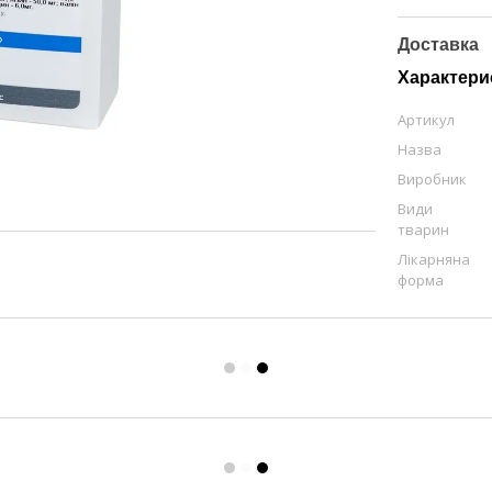
Доставка
Характери
Артикул
Назва
Виробник
Види
тварин
Лікарняна
форма