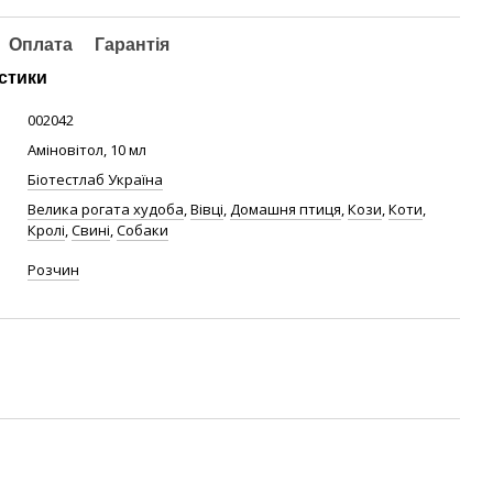
Оплата
Гарантія
стики
002042
Аміновітол, 10 мл
Біотестлаб Україна
Велика рогата худоба
,
Вівці
,
Домашня птиця
,
Кози
,
Коти
,
Кролі
,
Свині
,
Собаки
Розчин