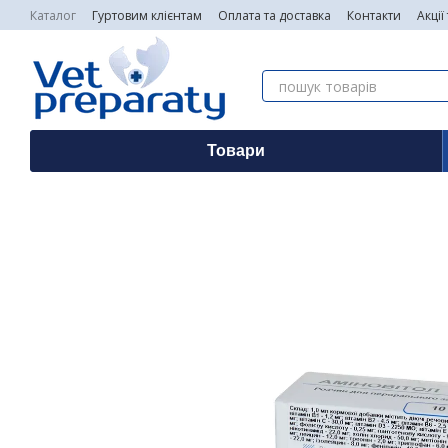
Перейти до основного контенту
Каталог
Гуртовим клієнтам
Оплата та доставка
Контакти
Акції
Товари