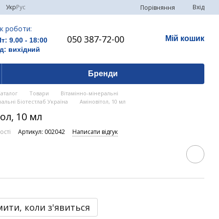
Укр
Рус
Вхід
Порівняння
к роботи:
050 387-72-00
Мій кошик
Пт: 9.00 - 18:00
д: вихідний
Бренди
Каталог
Товари
Вітамінно-мінеральні
ральні Біотестлаб Україна
Аміновітол, 10 мл
ол, 10 мл
ості
Артикул: 002042
Написати відгук
ити, коли з'явиться