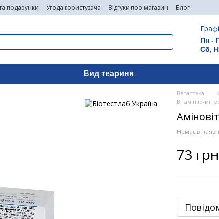
 та подарунки
Угода користувача
Відгуки про магазин
Блог
Графі
Пн - 
Сб, Н
Вид тварини
Ветаптека
Вітамінно-міне
Аміновіт
Немає в наявн
73 грн
Повідом