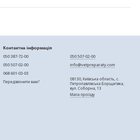
Контактна інформація
050 387-72-00
050 507-02-00
050 507-02-00
info@vetpreparaty.com
068 601-03-03
08130, Київська область, с.
Передзвонити вам?
Петропавлівська Борщагівка,
вул. Соборна, 13
Мапа проїзду