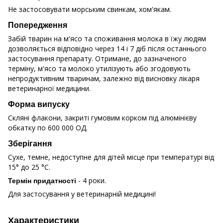
Не застосовувати морським свинкам, хом'якам.
Попередження
Забій тварин на м'ясо та споживання молока в їжу людям
дозволяється відповідно через 14 і 7 діб після останнього
застосування препарату. Отримане, до зазначеного
терміну, м'ясо та молоко утилізують або згодовують
непродуктивним тваринам, залежно від висновку лікаря
ветеринарної медицини.
Форма випуску
Скляні флакони, закриті гумовим корком під алюмінієву
обкатку по 600 000 ОД.
Зберігання
Сухе, темне, недоступне для дітей місце при температурі від
15° до 25 °С.
- 4 роки.
Термін придатності
Для застосування у ветеринарній медицині!
Характеристики