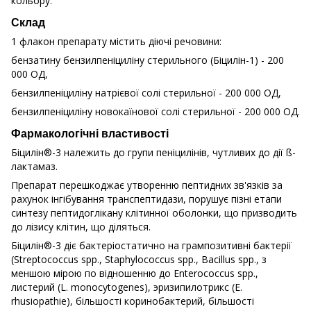
кольору.
Склад
1 флакон препарату містить діючі речовини:
бензатину бензилпеніциліну стерильного (Біцилін-1) - 200
000 ОД,
бензилпеніциліну натрієвої солі стерильної - 200 000 ОД,
бензилпеніциліну новокаїнової солі стерильної - 200 000 ОД.
Фармакологічні властивості
Біцилін®-3 належить до групи пеніцилінів, чутливих до дії ß-
лактамаз.
Препарат перешкоджає утворенню пептидних зв'язків за
рахунок інгібування транспептидази, порушує пізні етапи
синтезу пептидоглікану клітинної оболонки, що призводить
до лізису клітин, що діляться.
Біцилін®-3 діє бактеріостатично на грампозитивні бактерії
(Streptococcus spp., Staphylococcus spp., Bacillus spp., з
меншою мірою по відношенню до Enterococcus spp.,
листерий (L. monocytogenes), эризипилотрикс (E.
rhusiopathie), більшості коринобактерий, більшості