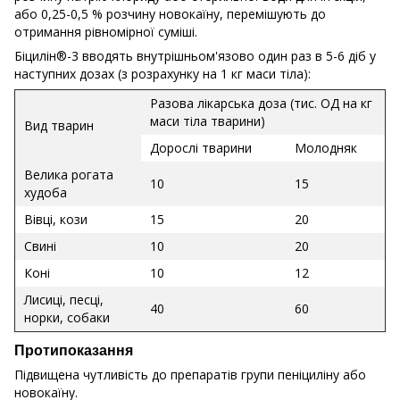
або 0,25-0,5 % розчину новокаїну, перемішують до
отримання рівномірної суміші.
Біцилін®-3 вводять внутрішньом'язово один раз в 5-6 діб у
наступних дозах (з розрахунку на 1 кг маси тіла):
Разова лікарська доза (тис. ОД на кг
маси тіла тварини)
Вид тварин
Дорослі тварини
Молодняк
Велика рогата
10
15
худоба
Вівці, кози
15
20
Свині
10
20
Коні
10
12
Лисиці, песці,
40
60
норки, собаки
Протипоказання
Підвищена чутливість до препаратів групи пеніциліну або
новокаїну.