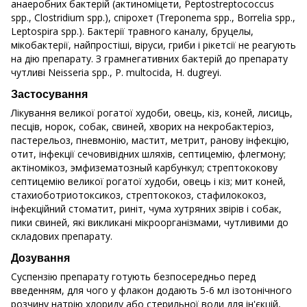
анаеробних бактерій (актиноміцети, Peptostreptococcus
spp., Clostridium spp.), спірохет (Treponema spp., Borrelia spp.,
Leptospira spp.). Бактерії травного каналу, бруцелы,
мікобактерії, найпростіші, віруси, гриби і рікетсії не реагують
на дію препарату. З грамнегативних бактерій до препарату
чутливі Neisseria spp., P. multocida, H. dugreyi.
Застосування
Лікування великої рогатої худоби, овець, кіз, коней, лисиць,
песців, норок, собак, свиней, хворих на некробактеріоз,
пастерельоз, пневмонію, мастит, метрит, ранову інфекцію,
отит, інфекції сечовивідних шляхів, септицемію, флегмону;
актіномікоз, эмфизематозный карбункул; стрептококову
септицемію великої рогатої худоби, овець і кіз; мит коней,
стахиоботриотоксикоз, стрептококоз, стафилококоз,
інфекційний стоматит, риніт, чума хутряних звірів і собак,
пики свиней, які викликані мікроорганізмами, чутливими до
складових препарату.
Дозування
Суспензію препарату готують безпосередньо перед
введенням, для чого у флакон додають 5-6 мл ізотонічного
розчину натрію хлориду або стерильної води для ін'єкцій,