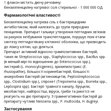
1 флакон містить діючу речовину:
бензилпеніциліну натрієвої солі стерильної - 1 000 000 ОД.
Фармакологічні властивості
Бензилпеніциліну натрієва сіль є бактерицидним
антибіотиком, який належить до групи природних
пеніцилінів. Препарат гальмує утворення пептидних зв'язків
за рахунок інгібування транспептидази, порушує пізні етапи
синтезу пептидоглікану клітинної оболонки, що призводить
до лізису клітин, що діляться.
Препарат активний відносно грампозитивних бактерій,
таких як Streptococcus spp., Staphylococcus spp., Bacillus spp.
(в меншій мірі по відношенню до Enterococcus spp.),
листерий (L. monocytogenes), эризипилотрикс (E.
rhusiopathie), більшості коринебактерій, більшості
анаеробних бактерій (актиноміцетів, Peptostreptococcus
spp., Clostridium spp.), спірохет (Treponema spp., Borrelia spp.,
Leptospira spp). Бактерії травного каналу, бруцели,
мікобактерії, найпростіші, віруси, гриби та рикетсії не
реагують на дію препарату. З грамнегативних бактерій до
препарату чутливі Neisseria spp., P. multocida, H. dugreyi.
Застосування