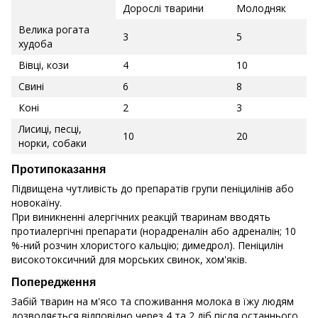
Дорослі тварини
Молодняк
Велика рогата
3
5
худоба
Вівці, кози
4
10
Свині
6
8
Коні
2
3
Лисиці, песці,
10
20
норки, собаки
Протипоказання
Підвищена чутливість до препаратів групи пеніцилінів або
новокаїну.
При виникненні алергічних реакцій тваринам вводять
протиалергічні препарати (норадреналін або адреналін; 10
%-ний розчин хлористого кальцію; димедрол). Пеніцилін
високотоксичний для морських свинок, хом'яків.
Попередження
Забій тварин на м'ясо та споживання молока в їжу людям
дозволяється відповідно через 4 та 2 діб після останнього