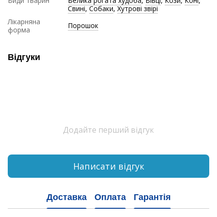
Види тварин
Велика рогата худоба
,
Вівці
,
Кози
,
Коні
,
Свині
,
Собаки
,
Хутрові звірі
Лікарняна
Порошок
форма
Відгуки
Додайте перший відгук
Написати відгук
Доставка
Оплата
Гарантія