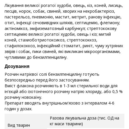
Лікування великої рогатої худоби, овець, кіз, коней, лисиць,
песців, норок, собак, свиней, хворих на некробактеріоз,
пастерельоз, пневмонію, мастит, метрит, ранову інфекцію,
отит, інфекції сечовивідних шляхів, септицемію, флегмону;
актіномікоз, эмфизематозный карбункул; стрептококову
септицемію великої рогатої худоби, овець і кіз; митий
коней, стахиоботриотоксикоз, стрептококкоз,
стафилококкоз, інфекційний стоматит, риніт, чуму хутряних
звірів і собак, пики свиней, які викликані мікроорганізмами,
чутливими до бензилпеніциліну.
Дозування
Розчин натрієвої солі бензилпеніциліну готують
безпосередньо перед його застосуванням.
Вміст флакона розчиняють в 1-3 мл стерильної води для
ін'єкцій або ізотонічного розчину натрію хлориду, або 0,5 %
розчину новокаїну.
Препарат вводять внутрішньом'язово з інтервалом 4-6
годин у дозах.
Разова лікувальна доза (тис. ОД на
кг маси тварини)
Вид тварин