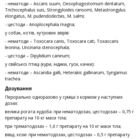
- нематоди – Ascaris suum, Oesophagostomum dentatum,
Trichocephalus suis, Strongyloides ransomi, Metastrongylus
elongatus, M. pudendodectиs, M. salmi;
- цестоди - Anoplocephala magna;
у собак, котів, хутрових звірів:
- нематоди – Toxocara canis, Toxocara cati, Toxascaris
leonina, Uncinaria stenocephala;
- цестоди – Dipylidіum caninum;
у свійської птиці (кури, індики, гуси, качки):
- нематоди – Ascaridia galli, Heterakis gallinarum, Syngamus
trachea.
Дозування
Перорально одноразово у суміші з кормом у наступних
дозах:
велика рогата худоба: при нематодозах, цестодозах – 0,75 г
препарату на 10 кг маси тіла;
при трематодозах – 1,0 г препарату на 10 кг маси тіла;
вівці, кози: при нематодозах, цестодозах – 0,5 г препарату