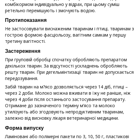
комбікормом індивідуально у відрах, при цьому суміш
ретельно перемішують і змочують водою.
Протипоказання
Не застосовувати виснаженим тваринам і птиці, тваринам з
гострою формою фасціольозу, вагітним самкам у першу
третину вагітності.
Застереження
При груповій обробці спочатку обробляють препаратом
декількох тварин. За відсутності ускладнень обробляють
решту тварин. При дегельмінтизації тварин не допускається
передозування.
Забій тварин на м?ясо дозволяється через 14 діб, птиці –
через 2 доби. Молоко можна вживати в їжу не раніше, ніж
через 4 доби після останнього застосування препарату.
Отримане до зазначеного терміну м’ясо та молоко
утилізують або згодовують непродуктивним тваринам,
залежно від висновку лікаря ветеринарної медицини.
Форма випуску
Ламіновані або полімерні пакети по 3, 10, 50 г, пластикові