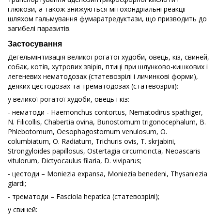
глюкози, а також знижуються мітохондріальні реакції
шляхом гальмування фумаратредуктази, що призводить до
загибелі паразитів.
Застосування
Дегельмінтизація великої рогатої худоби, овець, кіз, свиней,
собак, котів, хутрових звірів, птиці при шлунково-кишкових і
легеневих нематодозах (статевозрілі і личинкові форми),
деяких цестодозах та трематодозах (статевозрілі):
у великої рогатої худоби, овець і кіз:
- нематоди - Haemonchus contortus, Nematodirus spathiger,
N. Filicollis, Chabertia ovinа, Bunostomum trigonocephalum, B.
Phlebotomum, Oesophagostomum venulosum, O.
columbiatum, O. Radiatum, Trichuris ovis, T. skrjabini,
Strongyloides papillosus, Ostertagia circumcincta, Neoascaris
vitulorum, Dictyocaulus filaria, D. viviparus;
- цестоди – Moniezia expansa, Moniezia benedeni, Thysaniezia
giardi;
- трематоди – Fasciola hepatica (статевозрілі);
у свиней: