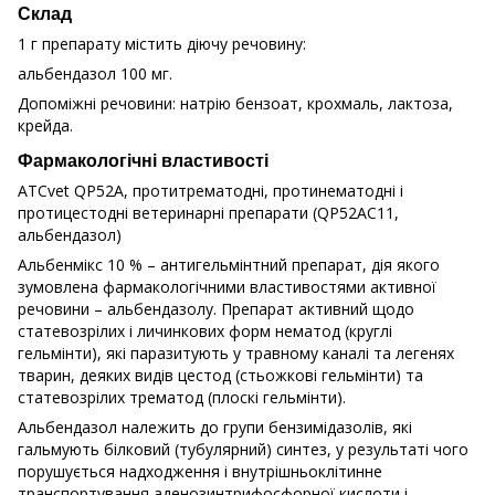
Склад
1 г препарату містить діючу речовину:
альбендазол 100 мг.
Допоміжні речовини: натрію бензоат, крохмаль, лактоза,
крейда.
Фармакологічні властивості
АТСvet QР52А, протитрематодні, протинематодні і
протицестодні ветеринарні препарати (QР52АС11,
альбендазол)
Альбенмікс 10 % – антигельмінтний препарат, дія якого
зумовлена фармакологічними властивостями активної
речовини – альбендазолу. Препарат активний щодо
статевозрілих і личинкових форм нематод (круглі
гельмінти), які паразитують у травному каналі та легенях
тварин, деяких видів цестод (стьожкові гельмінти) та
статевозрілих трематод (плоскі гельмінти).
Альбендазол належить до групи бензимідазолів, які
гальмують білковий (тубулярний) синтез, у результаті чого
порушується надходження і внутрішньоклітинне
транспортування аденозинтрифосфорної кислоти і