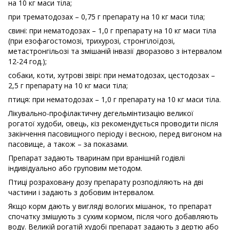
на 10 кг маси тіла;
при трематодозах – 0,75 г препарату на 10 кг маси тіла;
свині: при нематодозах – 1,0 г препарату на 10 кг маси тіла
(при езофагостомозі, трихурозі, стронгілоїдозі,
метастронгільозі та змішаній інвазії дворазово з інтервалом
12-24 год.);
собаки, коти, хутрові звірі: при нематодозах, цестодозах –
2,5 г препарату на 10 кг маси тіла;
птиця: при нематодозах – 1,0 г препарату на 10 кг маси тіла.
Лікувально-профілактичну дегельмінтизацію великої
рогатої худоби, овець, кіз рекомендується проводити після
закінчення пасовищного періоду і весною, перед вигоном на
пасовище, а також – за показами.
Препарат задають тваринам при вранішній годівлі
індивідуально або груповим методом.
Птиці розраховану дозу препарату розподіляють на дві
частини і задають з добовим інтервалом.
Якщо корм дають у вигляді вологих мішанок, то препарат
спочатку змішують з сухим кормом, після чого добавляють
воду. Великій рогатій худобі препарат задають з дертю або