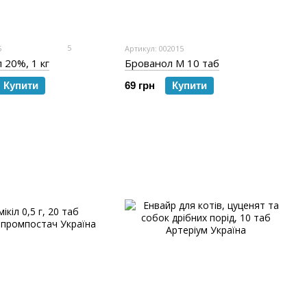
5
5
Артикул: 002015
 20%, 1 кг
Брованол М 10 таб
Купити
69 грн
Купити