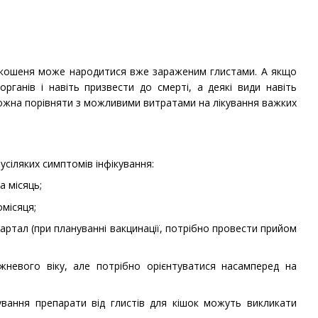
— кошеня може народитися вже зараженим глистами. А якщо
ганів і навіть призвести до смерті, а деякі види навіть
можна порівняти з можливими витратами на лікування важких
усіляких симптомів інфікування:
а місяць;
місяця;
вартал (при плануванні вакцинації, потрібно провести прийом
жневого віку, але потрібно орієнтуватися насамперед на
дування препарати від глистів для кішок можуть викликати