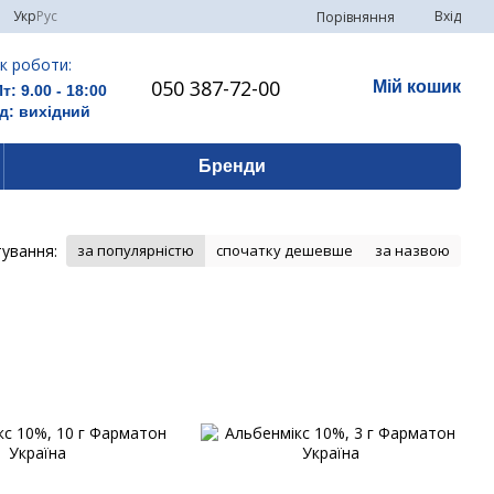
Укр
Рус
Вхід
Порівняння
к роботи:
050 387-72-00
Мій кошик
Пт: 9.00 - 18:00
д: вихідний
Бренди
ування:
за популярністю
спочатку дешевше
за назвою