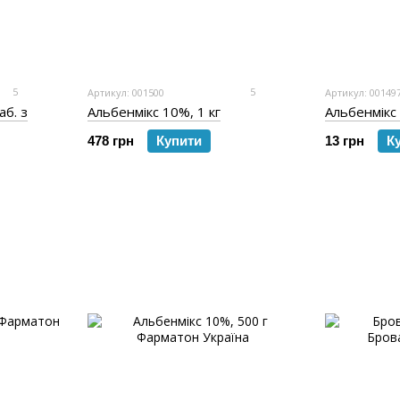
5
5
Артикул: 001500
Артикул: 00149
аб. з
Альбенмікс 10%, 1 кг
Альбенмікс 
478 грн
Купити
13 грн
К