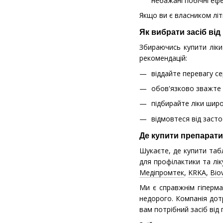
небажані побічні ефе
Якщо ви є власником літ
Як вибрати засіб від
Збираючись купити ліки
рекомендацій:
віддайте перевагу се
обов'язково зважте 
підбирайте ліки широ
відмовтеся від засто
Де купити препарати 
Шукаєте, де купити табл
для профілактики та лі
Медіпромтек
,
KRKA
,
Bio
Ми є справжнім гіперма
недорого. Компанія дот
вам потрібний засіб від 