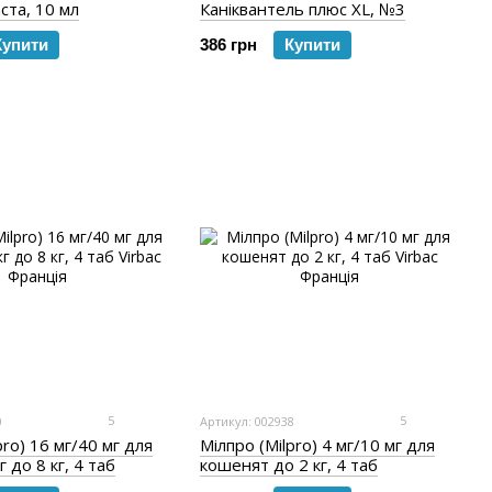
ста, 10 мл
Каніквантель плюс XL, №3
Купити
386 грн
Купити
5
5
0
Артикул: 002938
pro) 16 мг/40 мг для
Мілпро (Milpro) 4 мг/10 мг для
кг до 8 кг, 4 таб
кошенят до 2 кг, 4 таб