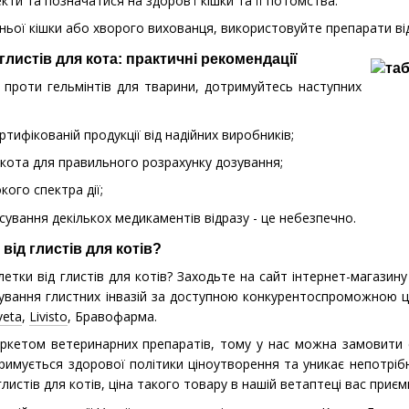
кти та позначатися на здоров'ї кішки та її потомства.
ньої кішки або хворого вихованця, використовуйте препарати від
 глистів для кота: практичні рекомендації
 проти гельмінтів для тварини, дотримуйтесь наступних
ртифікованій продукції від надійних виробників;
кота для правильного розрахунку дозування;
кого спектра дії;
сування декількох медикаментів відразу - це небезпечно.
від глистів для котів?
етки від глистів для котів? Заходьте на сайт інтернет-магазин
кування глистних інвазій за доступною конкурентоспроможною ці
veta
,
Livisto
, Бравофарма.
ркетом ветеринарних препаратів, тому у нас можна замовити спр
римується здорової політики ціноутворення та уникає непотрібн
глистів для котів, ціна такого товару в нашій ветаптеці вас приє