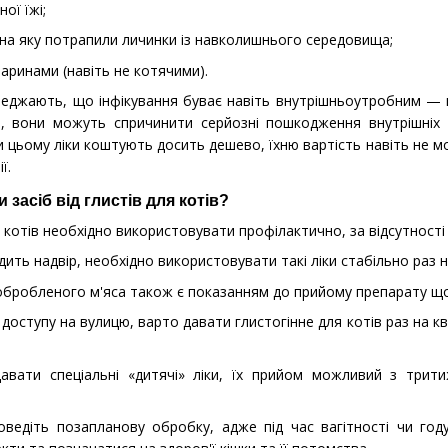
ої їжі;
 на яку потрапили личинки із навколишнього середовища;
аринами (навіть не котячими).
ереджають, що інфікування буває навіть внутрішньоутробним 
, вони можуть спричинити серйозні пошкодження внутрішніх ор
 цьому ліки коштують досить дешево, їхню вартість навіть не 
ї.
 засіб від глистів для котів?
я котів необхідно використовувати профілактично, за відсутності 
дить надвір, необхідно використовувати такі ліки стабільно раз н
бробленого м'яса також є показанням до прийому препарату що
 доступу на вулицю, варто давати глистогінне для котів раз на к
вати спеціальні «дитячі» ліки, їх прийом можливий з трити
роведіть позапланову обробку, адже під час вагітності чи го