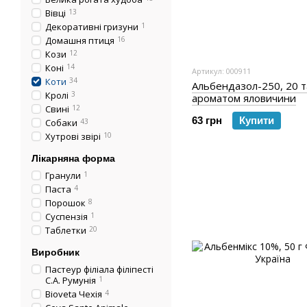
Вівці
13
Декоративні гризуни
1
Домашня птиця
16
Кози
12
Коні
14
Артикул: 000911
Коти
34
Альбендазол-250, 20 т
Кролі
3
ароматом яловичини
Свині
12
63 грн
Купити
Собаки
43
Хутрові звірі
10
Лікарняна форма
Гранули
1
Паста
4
Порошок
8
Суспензія
1
Таблетки
20
Виробник
Пастеур філіала філіпесті
С.А. Румунія
1
Bioveta Чехія
4