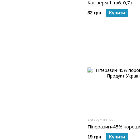
Каніверм 1 таб. 0,7 г
32 грн
Купити
Артикул: 001665
Піперазин-45% порошок
19 грн
Купити