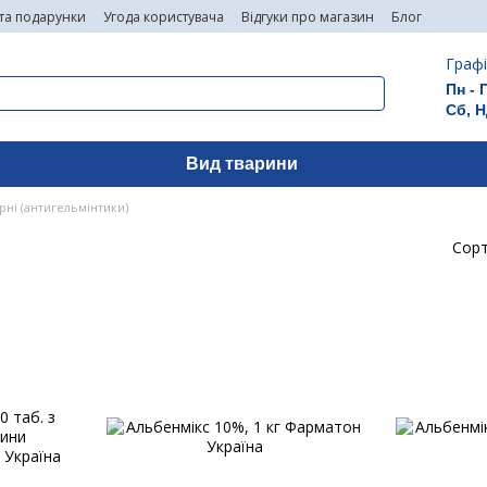
 та подарунки
Угода користувача
Відгуки про магазин
Блог
Графі
Пн - 
Сб, Н
Вид тварини
ні (антигельмінтики)
Сорт