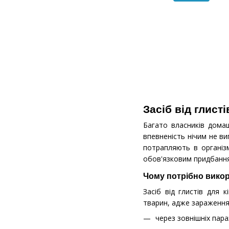
Засіб від глист
Багато власників домаш
впевненість нічим не ви
потрапляють в організм
обов'язковим придбанн
Чому потрібно викори
Засіб від глистів для 
тварин, адже зараження
через зовнішніх пара