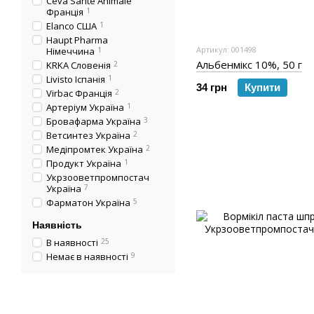
Ceva Sante Animale
Франція
1
Elanco США
1
Haupt Pharma
Артикул: 001498
Німеччина
1
Альбенмікс 10%, 50 г
KRKA Словенія
2
Livisto Іспанія
1
34 грн
Купити
Virbac Франція
2
Артеріум Україна
1
Бровафарма Україна
3
Ветсинтез Україна
2
Медіпромтек Україна
2
Продукт Україна
1
Укрзооветпромпостач
Україна
7
Фарматон Україна
5
Наявність
В наявності
25
Немає в наявності
9