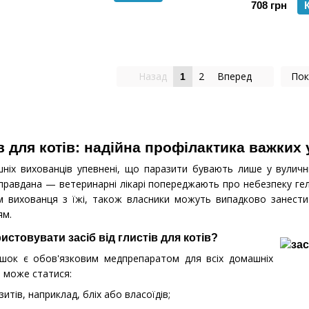
708 грн
Назад
2
Вперед
Пок
1
ів для котів: надійна профілактика важких
ніх вихованців упевнені, що паразити бувають лише у вулични
правдана — ветеринарні лікарі попереджають про небезпеку гельм
 вихованця з їжі, також власники можуть випадково занести їх
ям.
стовувати засіб від глистів для котів?
кішок є обов'язковим медпрепаратом для всіх домашніх
 може статися:
зитів, наприклад, бліх або власоїдів;