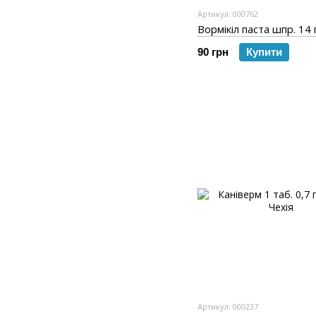
Артикул: 000762
Вормікіл паста шпр. 14 
90 грн
Купити
Артикул: 000237