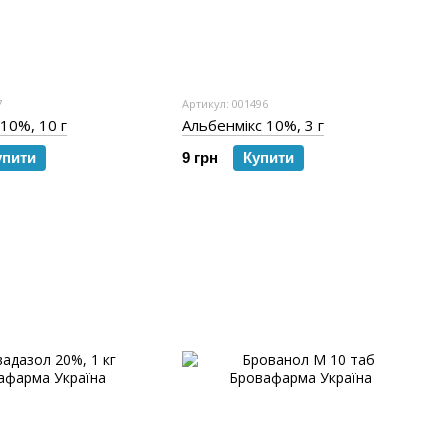
7
Артикул: 001496
10%, 10 г
Альбенмікс 10%, 3 г
упити
9 грн
Купити