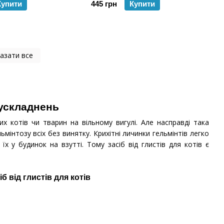
Купити
445 грн
Купити
азати все
 ускладнень
х котів чи тварин на вільному вигулі. Але насправді така
інтозу всіх без винятку. Крихітні личинки гельмінтів легко
 у будинок на взутті. Тому засіб від глистів для котів є