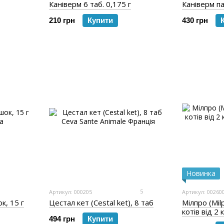
Каніверм 6 таб. 0,175 г
Каніверм па
210 грн
Купити
430 грн
Новинка
5
Артикул: 000205
Артикул: 00260
, 15 г
Цестал кет (Cestal ket), 8 таб
Мілпро (Mil
котів від 2 
494 грн
Купити