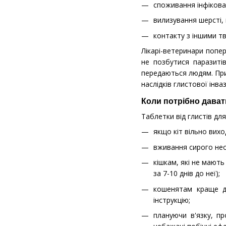
споживання інфікован
вилизування шерсті,
контакту з іншими тв
Лікарі-ветеринари поп
не позбутися паразитів
передаються людям. При
наслідків глистової інвазі
Коли потрібно давати
Таблетки від глистів дл
якщо кіт вільно вихо
вживання сирого нео
кішкам, які не мають
за 7-10 днів до неї);
кошенятам краще да
інструкцію;
плануючи в'язку, п