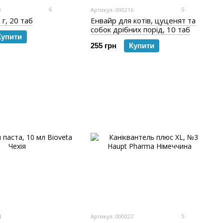
6
5
3
Артикул: 000216
 г, 20 таб
Енвайр для котів, цуценят та
собок дрібних порід, 10 таб
Купити
255 грн
Купити
5
4
Артикул: 000027