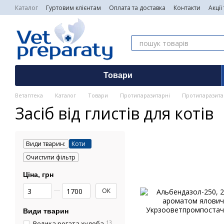
Перейти до основного контенту
Каталог
Гуртовим клієнтам
Оплата та доставка
Контакти
Акції
Товари
Ветаптека
Каталог
Товари
Протипаразитарні
Протипаразитар
Засіб від глистів для котів
Види тварин:
Коти
Очистити фільтр
Ціна, грн
Від Ціна, грн
До Ціна, грн
ОК
Види тварин
Велика рогата худоба
13