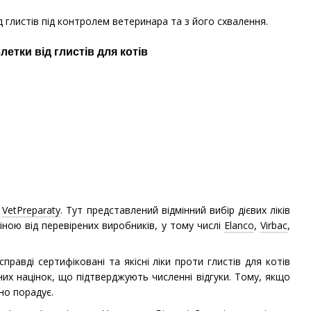
 глистів під контролем ветеринара та з його схвалення.
у
VetPreparaty
. Тут представлений відмінний вибір дієвих ліків
ною від перевірених виробників, у тому числі
Elanco
,
Virbac
,
авді сертифіковані та якісні ліки проти глистів для котів
их націнок, що підтверджують численні відгуки. Тому, якщо
мно порадує.