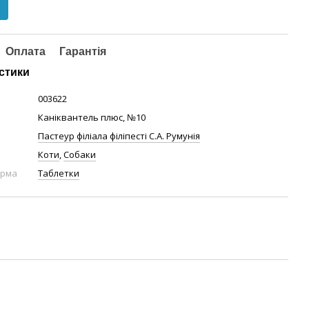
Оплата
Гарантія
стики
003622
Каніквантель плюс, №10
Пастеур філіала філіпесті С.А. Румунія
Коти
,
Собаки
орма
Таблетки