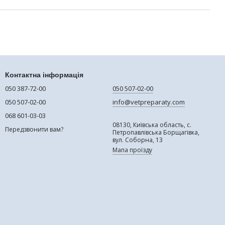
Контактна інформація
050 387-72-00
050 507-02-00
050 507-02-00
info@vetpreparaty.com
068 601-03-03
08130, Київська область, с.
Передзвонити вам?
Петропавлівська Борщагівка,
вул. Соборна, 13
Мапа проїзду