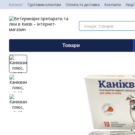
Перейти до основного контенту
Каталог
Гуртовим клієнтам
Оплата та доставка
Контакти
Акції
Товари