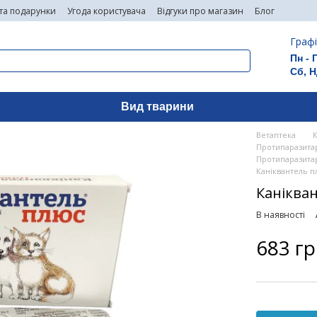
 та подарунки
Угода користувача
Відгуки про магазин
Блог
Графі
Пн - 
Сб, Н
Вид тварини
Ветаптека
Протипаразитар
Протипаразитарн
Каніквантель п
Каніква
В наявності
683 г