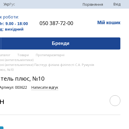
Укр
Рус
Вхід
Порівняння
к роботи:
050 387-72-00
Мій кошик
Пт: 9.00 - 18:00
д: вихідний
Бренди
Каталог
Товари
Протипаразитарні
ні (антигельмінтики)
і (антигельмінтики) Пастеур філіала філіпесті С.А. Румунія
люс, №10
нтель плюс, №10
Артикул: 003622
Написати відгук
рн