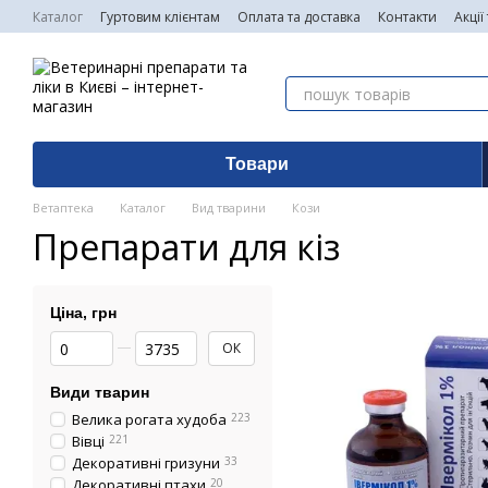
Перейти до основного контенту
Каталог
Гуртовим клієнтам
Оплата та доставка
Контакти
Акції
Товари
Ветаптека
Каталог
Вид тварини
Кози
Препарати для кіз
Ціна, грн
Від Ціна, грн
До Ціна, грн
ОК
Види тварин
Велика рогата худоба
223
Вівці
221
Декоративні гризуни
33
Декоративні птахи
20