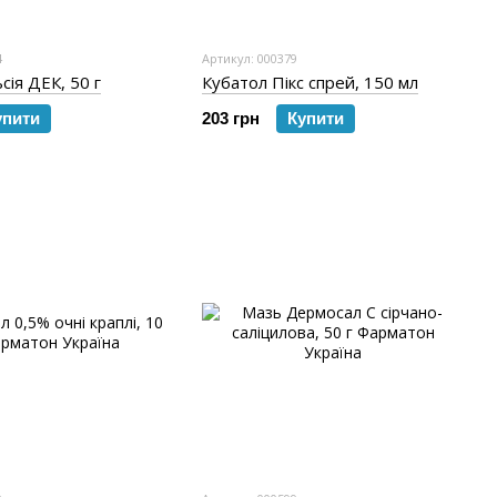
4
Артикул: 000379
ія ДЕК, 50 г
Кубатол Пікс спрей, 150 мл
упити
203 грн
Купити