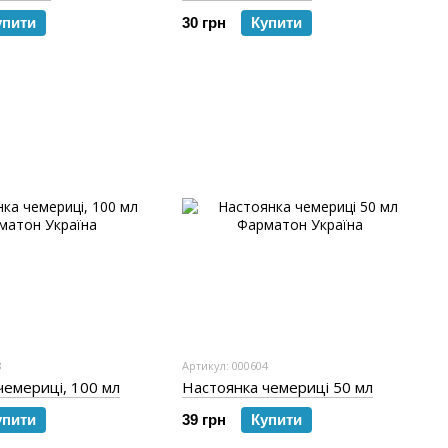
упити
30 грн
Купити
8
Артикул: 000604
чемериці, 100 мл
Настоянка чемериці 50 мл
упити
39 грн
Купити