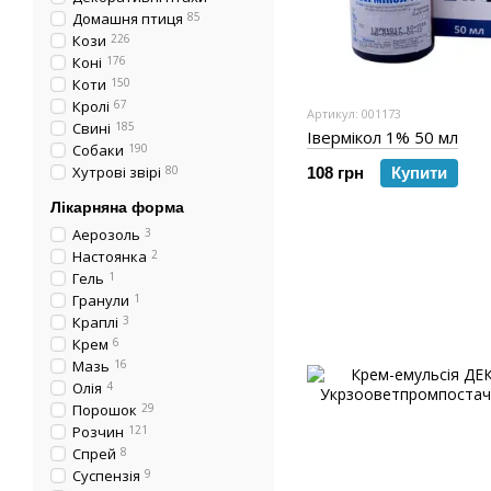
Домашня птиця
85
Кози
226
Коні
176
Коти
150
Кролі
67
Артикул: 001173
Свині
185
Івермікол 1% 50 мл
Собаки
190
Хутрові звірі
80
108 грн
Купити
Лікарняна форма
Аерозоль
3
Настоянка
2
Гель
1
Гранули
1
Краплі
3
Крем
6
Мазь
16
Олія
4
Порошок
29
Розчин
121
Спрей
8
Суспензія
9