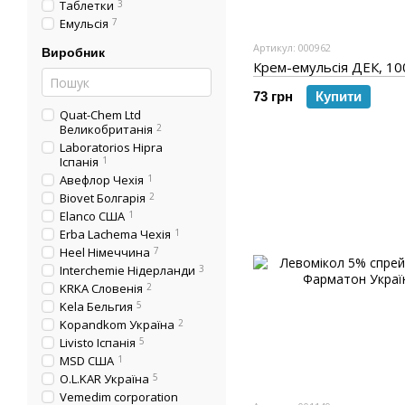
Таблетки
3
Емульсія
7
Артикул: 000962
Виробник
Крем-емульсія ДЕК, 10
73 грн
Купити
Quat-Chem Ltd
Великобританія
2
Laboratorios Hipra
Іспанія
1
Авефлор Чехія
1
Biovet Болгарія
2
Elanco США
1
Erba Lachema Чехія
1
Heel Німеччина
7
Interchemie Нідерланди
3
KRKA Словенія
2
Kela Бельгия
5
Kopandkom Україна
2
Livisto Іспанія
5
MSD США
1
O.L.KAR Україна
5
Vemedim corporation