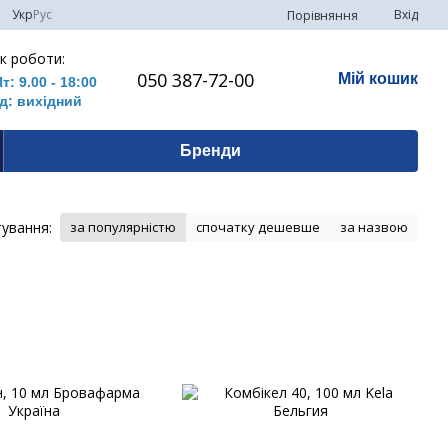
Укр
Рус
Вхід
Порівняння
к роботи:
050 387-72-00
Мій кошик
Пт: 9.00 - 18:00
д: вихідний
Бренди
ування:
за популярністю
спочатку дешевше
за назвою