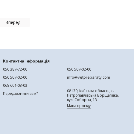
Вперед
Контактна інформація
050 387-72-00
050 507-02-00
050 507-02-00
info@vetpreparaty.com
068 601-03-03
08130, Київська область, с.
Передзвонити вам?
Петропавлівська Борщагівка,
вул. Соборна, 13
Мапа проїзду