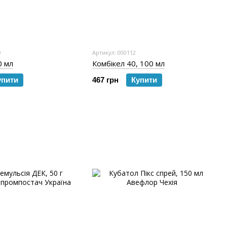
9
Артикул: 000112
0 мл
Комбікел 40, 100 мл
упити
467 грн
Купити