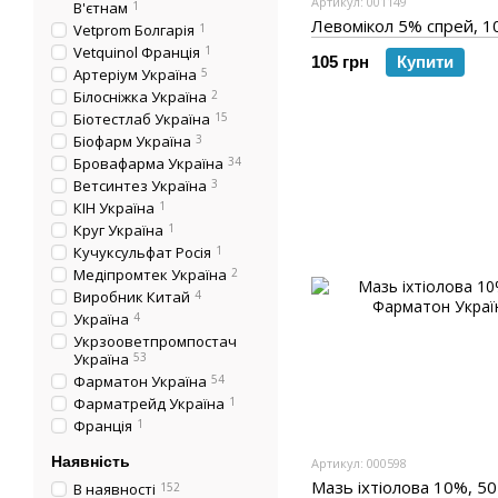
Артикул: 001149
В'єтнам
1
Левомікол 5% спрей, 1
Vetprom Болгарія
1
Vetquinol Франція
1
105 грн
Купити
Артеріум Україна
5
Білосніжка Україна
2
Біотестлаб Україна
15
Біофарм Україна
3
Бровафарма Україна
34
Ветсинтез Україна
3
КІН Україна
1
Круг Україна
1
Кучуксульфат Росія
1
Медіпромтек Україна
2
Виробник Китай
4
Україна
4
Укрзооветпромпостач
Україна
53
Фарматон Україна
54
Фарматрейд Україна
1
Франція
1
Наявність
Артикул: 000598
Мазь іхтіолова 10%, 50
В наявності
152