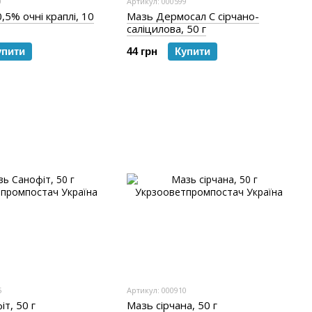
0
Артикул: 000599
,5% очні краплі, 10
Мазь Дермосал С сірчано-
саліцилова, 50 г
упити
44 грн
Купити
5
Артикул: 000910
т, 50 г
Мазь сірчана, 50 г