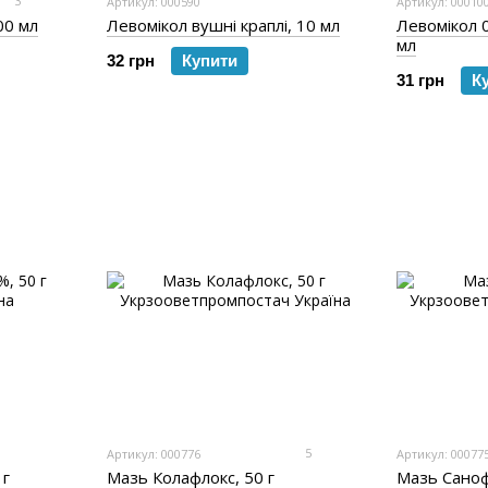
3
Артикул: 000590
Артикул: 00010
00 мл
Левомікол вушні краплі, 10 мл
Левомікол 0
мл
32 грн
Купити
31 грн
К
5
Артикул: 000776
Артикул: 00077
 г
Мазь Колафлокс, 50 г
Мазь Санофі