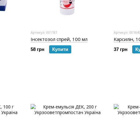
Артикул: 001181
Артикул: 00184
Інсектозол спрей, 100 мл
Карсилін, 1
58 грн
Купити
37 грн
К