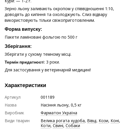
Кури: — 1-2 г.
Зерно льону заливають окропом у співвідношенні 1:10,
доводять до кипіння та охолоджують. Слиз відвару
використовують тільки свіжоприготовленим.
Форма випуску:
Пакети ламіновані фольгою по 500 г
Зберiгання:
Зберігати у сухому темному місці.
і: 3 роки.
Термін придатност
Для застосування у ветеринарній медицині!
Характеристики
Артикул
001189
Назва
Насіння льону, 0,5 кг
Виробник
Фарматон Україна
Види тварин
Велика рогата худоба
,
Вівці
,
Кози
,
Коні
,
Коти
,
Свині
,
Собаки