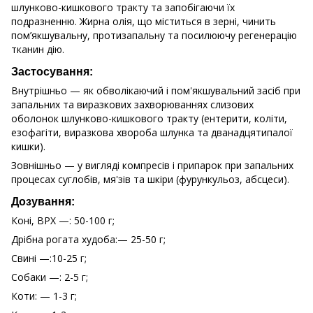
шлунково-кишкового тракту та запобігаючи їх
подразненню. Жирна олія, що міститься в зерні, чинить
пом’якшувальну, протизапальну та посилюючу регенерацію
тканин дію.
Застосування:
Внутрішньо — як обволікаючий і пом'якшувальний засіб при
запальних та виразкових захворюваннях слизових
оболонок шлунково-кишкового тракту (ентерити, коліти,
езофагіти, виразкова хвороба шлунка та дванадцятипалої
кишки).
Зовнішньо — у вигляді компресів і припарок при запальних
процесах суглобів, мя'зів та шкіри (фурункульоз, абсцеси).
Дозування:
Коні, ВРХ —: 50-100 г;
Дрібна рогата худоба:— 25-50 г;
Свині —:10-25 г;
Собаки —: 2-5 г;
Коти: — 1-3 г;