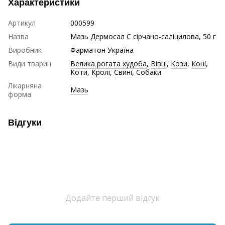
Характеристики
Артикул
000599
Назва
Мазь Дермосал С сірчано-саліцилова, 50 г
Виробник
Фарматон Україна
Види тварин
Велика рогата худоба
,
Вівці
,
Кози
,
Коні
,
Коти
,
Кролі
,
Свині
,
Собаки
Лікарняна
Мазь
форма
Відгуки
Додайте перший відгук