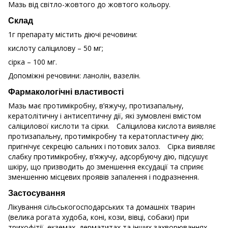
Мазь від світло-жовтого до жовтого кольору.
Склад
1г препарату містить діючі речовини:
кислоту саліцилову – 50 мг;
сірка – 100 мг.
Допоміжні речовини: ланолін, вазелін.
Фармакологічні властивості
Мазь має протимiкробну, в’яжучу, протизапальну,
кератолітичну і антисептичну дiї, які зумовлені вмістом
саліцилової кислоти та сірки. Саліцилова кислота виявляє
протизапальну, протимікробну та кератопластичну дію;
пригнічує секрецію сальних і потових залоз. Сірка виявляє
слабку протимікробну, в’яжучу, адсорбуючу дію, підсушує
шкіру, що призводить до зменшення ексудації та сприяє
зменшенню місцевих проявів запалення і подразнення.
Застосування
Лікування сільськогосподарських та домашніх тварин
(велика рогата худоба, коні, кози, вівці, собаки) при
трихофiтiї, екземах, дерматитах та iнших захворюваннях