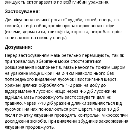
знищують ектопаразитів по всій глибині ураження.
Застосування:
Для лікування великої рогатої худоби, коней, овець, кіз,
свиней, птиці, собак, кролів при захворюваннях шкіри
(екземи, дерматити, трихофітія, короста, некробактеріоз
копит, копитна гниль у овець).
Дозування:
Перед застосуванням мазь ретельно перемішують, так як
при тривалому зберіганні може спостерігатися
розшарування компонентів. Мазь наносять тонким шаром
на уражене місце шкіри і на 2-4 см навколо нього без
попереднього видалення лусочок і вистригання шерсті.
Уражені ділянки обробляють 1-2 рази на добу до
відокремлення лусочок. Якщо через 4-5 діб лусочки не
відійшли, мазь продовжують застосовувати далі. Як
правило, через 7-10 діб уражені ділянки звільняються від
лусочок і на них поновлюється ріст шерсті. Через 10 діб
після початку лікування проводять контрольні мікроскопічні
дослідженні зіскобів. При виявленні збудників захворювання
лікування продовжують.