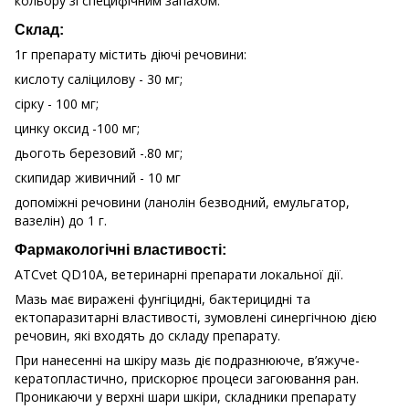
кольору зі специфічним запахом.
Склад:
1г препарату містить діючі речовини:
кислоту саліцилову - 30 мг;
сірку - 100 мг;
цинку оксид -100 мг;
дьоготь березовий -.80 мг;
скипидар живичний - 10 мг
допоміжні речовини (ланолін безводний, емульгатор,
вазелін) до 1 г.
Фармакологічні властивості:
ATCvet QD10A, ветеринарні препарати локальної дії.
Мазь має виражені фунгіцидні, бактерицидні та
ектопаразитарні властивості, зумовлені синергічною дією
речовин, які входять до складу препарату.
При нанесенні на шкіру мазь діє подразнююче, в’яжуче-
кератопластично, прискорює процеси загоювання ран.
Проникаючи у верхні шари шкіри, складники препарату