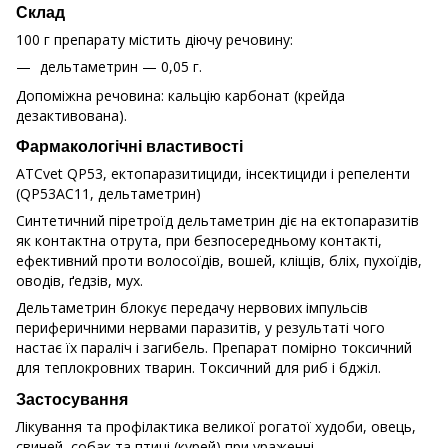
Склад
100 г препарату містить діючу речовину:
дельтаметрин — 0,05 г.
Допоміжна речовина: кальцію карбонат (крейда
дезактивована).
Фармакологічні властивості
ATCvet QP53, ектопаразитициди, інсектициди і репеленти
(QP53АС11, дельтаметрин)
Синтетичний піретроїд дельтаметрин діє на ектопаразитів
як контактна отрута, при безпосередньому контакті,
ефективний проти волосоїдів, вошей, кліщів, бліх, пухоїдів,
оводів, ґедзів, мух.
Дельтаметрин блокує передачу нервових імпульсів
периферичними нервами паразитів, у результаті чого
настає їх параліч і загибель. Препарат помірно токсичний
для теплокровних тварин. Токсичний для риб і бджіл.
Застосування
Лікування та профілактика великої рогатої худоби, овець,
свиней, собак та птиці (курей) при ураженні