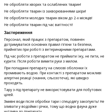
Не обробляти хворих та ослаблених тварин!
Не обробляти тварин із захворюваннями шкіри!
Не обробляти молодих тварин віком до 2-х місяців!
Не обробляти тварин під час вагітності!
Застереження
Персонал, який працює з препаратом, повинен
дотримуватися основних правил гігієни та безпеки,
прийнятих при роботі з ветеринарними препаратами.
Під час роботи з препаратом не приймати їжу, не пити, не
курити. Після роботи вимити руки з милом.
При попаданні препарату на слизові оболонки їх
промивають водою. При контакті з препаратом можливі
алергічні реакції (чхання, сльозотеча), які швидко
проходять.
Тару з-під препарату не використовувати для побутових
цілей.
Змивні води після обробки тари і спецодягу закопують! Не
зливати у водойми і річки, тому що водна фауна дуже
чутлива до препарату.