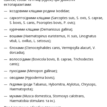
ектопаразитами:
іксодовими кліщами родини Ixodidae;
саркоптоїдними кліщами (Sarcoptes suis, S. ovis, S. caprae,
S. bovis, S. canis, Psoroptes bovis, P. ovis);
курячими кліщами (Demanissus gallina);
вошами (Haematopinus euristernus, H. suis, Linognatus
vituli, L. ovillus, L. setosus);
блохами (Ctenocephalides canis, Vermipsylla alacurt, V.
dorcadia);
волосоїдами (Bovicola bovis, B. caprae, Trichodectes
canis);
пухоїдами (Menopon gallinae);
оводами (Hypoderma bovis);
ґедзями (роди Tabanus, Hybomitra, Atylotus, Chrysops,
Haematopota);
мухами (Musca domestica, Stomoxys calcitrans,
Haematobia stimulans та ін.).