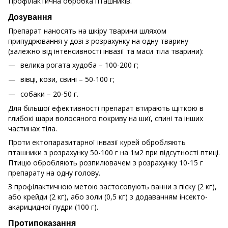
Профілактична обробка пташників.
Дозування
Препарат наносять на шкіру тварини шляхом
припудрювання у дозі з розрахунку на одну тварину
(залежно від інтенсивності інвазії та маси тіла тварини):
велика рогата худоба – 100-200 г;
вівці, кози, свині – 50-100 г;
собаки – 20-50 г.
Для більшої ефективності препарат втирають щіткою в
глибокі шари волосяного покриву на шиї, спині та інших
частинах тіла.
Проти ектопаразитарної інвазії курей обробляють
пташники з розрахунку 50-100 г на 1м2 при відсутності птиці.
Птицю обробляють розпилювачем з розрахунку 10-15 г
препарату на одну голову.
З профілактичною метою застосовують ванни з піску (2 кг),
або крейди (2 кг), або золи (0,5 кг) з додаванням інсекто-
акарицидної пудри (100 г).
Протипоказання