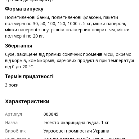
Форма випуску
Поліетиленові банки, поліетиленові флакони, пакети
полімерні по 30, 50, 100, 150, 1000 г, 5 кг; мішки паперові,
мішки паперові з внутрішнім полімерним покриттям, мішки
полімерні по 20 кг.
Зберігання
Сухе, захищене від прямих сонячних променів місці, окремо
від кормів, комбікормів, харчових продуктів при температурі
від 0 до 20 °C.
Термін придатності
3 роки.
Характеристики
Артикул
003645
Назва
Інсекто-акарицидна пудра, 1 кг
Виробник
Укрзооветпромпостач Україна