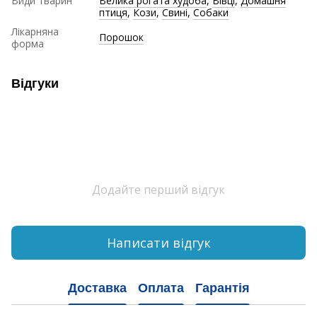
Види тварин
Велика рогата худоба
,
Вівці
,
Домашня
птиця
,
Кози
,
Свині
,
Собаки
Лікарняна
Порошок
форма
Відгуки
Додайте перший відгук
Написати відгук
Доставка
Оплата
Гарантія