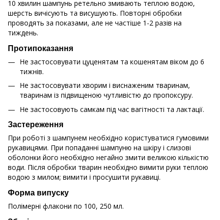
10 хвилин шампунь ретельно змивають теплою водою,
шерсть вичісують та висушують. Повторні обробки
проводять за показами, але не частіше 1-2 разів на
тиждень.
Протипоказання
Не застосовувати цуценятам та кошенятам віком до 6
тижнів.
Не застосовувати хворим і виснаженим тваринам,
тваринам із підвищеною чутливістю до пропоксуру.
Не застосовують самкам під час вагітності та лактації.
Застереження
При роботі з шампунем необхідно користуватися гумовими
рукавицями. При попаданні шампуню на шкіру і слизові
оболонки його необхідно негайно змити великою кількістю
води. Після обробки тварин необхідно вимити руки теплою
водою з милом; вимити і просушити рукавиці.
Форма випуску
Полімерні флакони по 100, 250 мл.