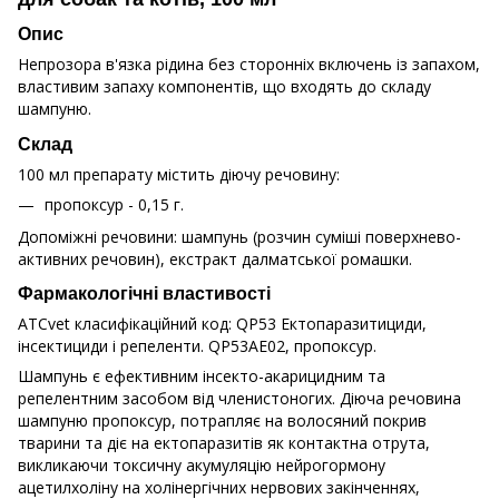
Опис
Непрозора в'язка рідина без сторонніх включень із запахом,
властивим запаху компонентів, що входять до складу
шампуню.
Склад
100 мл препарату містить діючу речовину:
пропоксур - 0,15 г.
Допоміжні речовини: шампунь (розчин суміші поверхнево-
активних речовин), екстракт далматської ромашки.
Фармакологічні властивості
ATCvet класифікаційний код: QP53 Ектопаразитициди,
інсектициди і репеленти. QP53AE02, пропоксур.
Шампунь є ефективним інсекто-акарицидним та
репелентним засобом від членистоногих. Діюча речовина
шампуню пропоксур, потрапляє на волосяний покрив
тварини та діє на ектопаразитів як контактна отрута,
викликаючи токсичну акумуляцію нейрогормону
ацетилхоліну на холінергічних нервових закінченнях,