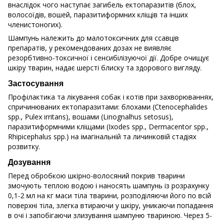
внаслідок чого наступає загибель ектопаразитів (блох,
волосоїдів, вошей, паразитиформних кліщів та інших
членистоногих).
Шампунь належить до малотоксичних для ссавців
препаратів, у рекомендованих дозах не виявляє
резорбтивно-токсичної і сенсибілізуючої дії. Добре очищує
шкіру тварин, надає шерсті блиску та здорового вигляду.
Застосування
Профілактика та лікування собак і котів при захворюваннях,
спричинюваних ектопаразитами: блохами (Ctenocephalides
spp., Pulex irritans), вошами (Linognalhus setosus),
паразитиформними кліщами (Ixodes spp., Dermacentor spp.,
Rhipicephalus spp.) на імагінальній та личинковій стадіях
розвитку.
Дозування
Перед обробкою шкірно-волосяний покрив тварини
змочують теплою водою і наносять шампунь із розрахунку
0,1-2 мл на кг маси тіла тварини, розподіляючи його по всій
поверхні тіла, злегка втираючи у шкіру, уникаючи попадання
в очі і запобігаючи злизування шампуню твариною. Через 5-