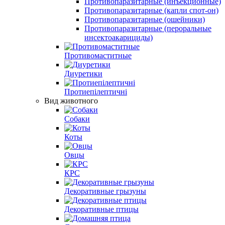
Противопаразитарные (инъекционные)
Противопаразитарные (капли спот-он)
Противопаразитарные (ошейники)
Противопаразитарные (пероральные
инсектоакарициды)
Противомаститные
Диуретики
Протиепілептичні
Вид животного
Собаки
Коты
Овцы
КРС
Декоративные грызуны
Декоративные птицы