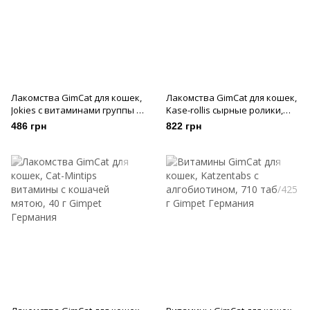
Лакомства GimCat для кошек,
Лакомства GimCat для кошек,
Jokies с витаминами группы В,
Kase-rollis сырные ролики,
400 таб/520 г
850 таб/425 г
486 грн
822 грн