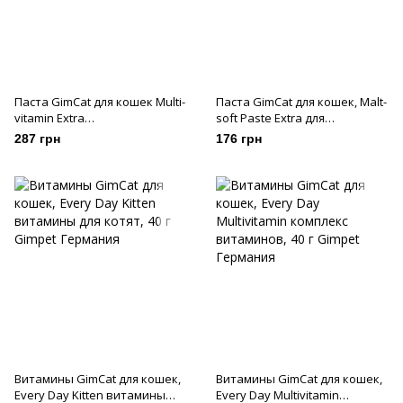
Паста GimCat для кошек Multi-
Паста GimCat для кошек, Malt-
vitamin Extra
soft Paste Extra для
мультивитаминная, 50 г
выведения шерсти, 20 г
287 грн
176 грн
Витамины GimCat для кошек,
Витамины GimCat для кошек,
Every Day Kitten витамины
Every Day Multivitamin