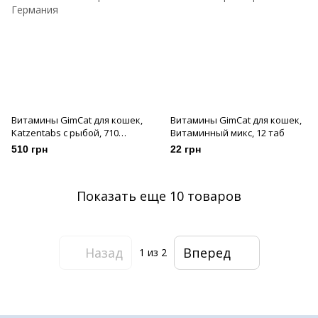
Витамины GimCat для кошек,
Витамины GimCat для кошек,
Katzentabs с рыбой, 710
Витаминный микс, 12 таб
таб/425 г
510 грн
22 грн
Показать еще 10 товаров
Назад
Вперед
1
из 2