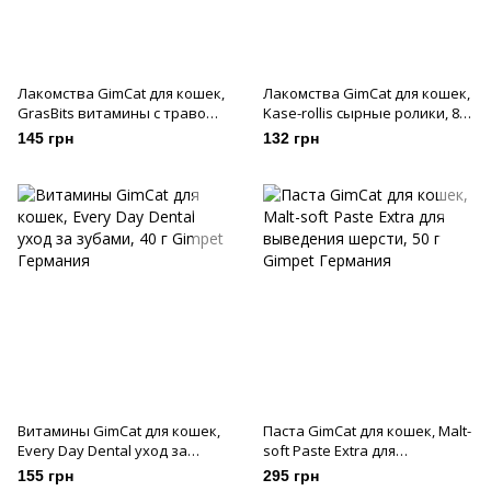
Лакомства GimCat для кошек,
Лакомства GimCat для кошек,
GrasBits витамины с травою,
Kase-rollis сырные ролики, 80
65 таб/40 г
таб/40 г
145 грн
132 грн
Витамины GimCat для кошек,
Паста GimCat для кошек, Malt-
Every Day Dental уход за
soft Paste Extra для
зубами, 40 г
выведения шерсти, 50 г
155 грн
295 грн