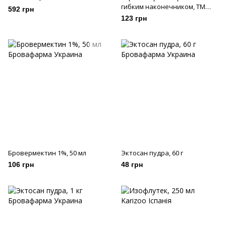
гибким наконечником, ТМ
592 грн
"Ігар", DT-K111A
123 грн
Бровермектин 1%, 50 мл
Эктосан пудра, 60 г
106 грн
48 грн