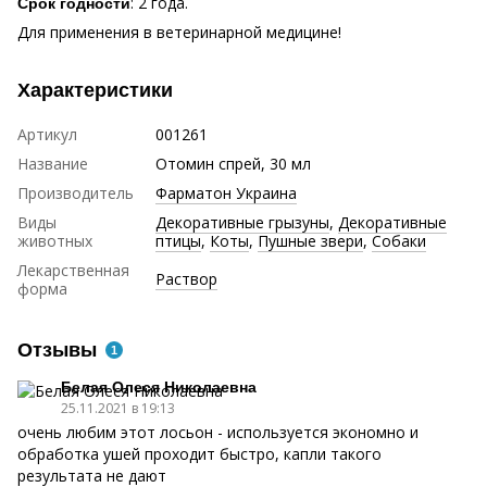
: 2 года.
Срок годности
Для применения в ветеринарной медицине!
Характеристики
Артикул
001261
Название
Отомин спрей, 30 мл
Производитель
Фарматон Украина
Виды
Декоративные грызуны
,
Декоративные
животных
птицы
,
Коты
,
Пушные звери
,
Собаки
Лекарственная
Раствор
форма
Отзывы
1
Белая Олеся Николаевна
25.11.2021 в 19:13
очень любим этот лосьон - используется экономно и
обработка ушей проходит быстро, капли такого
результата не дают