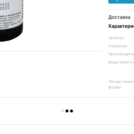
Доставка
Характери
Артикул
Название
Производит
Виды живот
Лекарственн
форма