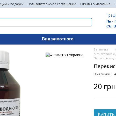
кции и подарки
Пользовательское соглашение
Отзывы о магазине
Граф
Пн - 
Сб, 
Вид животного
Ветаптека
Антисептики и
Перекись водор
Перекис
В наличии
А
20 грн
Купить