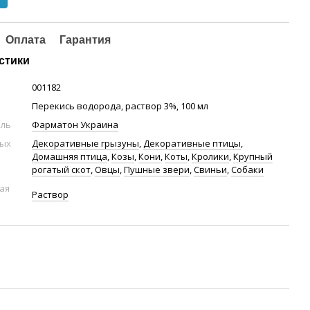
Оплата
Гарантия
стики
001182
Перекись водорода, раствор 3%, 100 мл
ель
Фарматон Украина
ных
Декоративные грызуны
,
Декоративные птицы
,
Домашняя птица
,
Козы
,
Кони
,
Коты
,
Кролики
,
Крупный
рогатый скот
,
Овцы
,
Пушные звери
,
Свиньи
,
Собаки
ая
Раствор