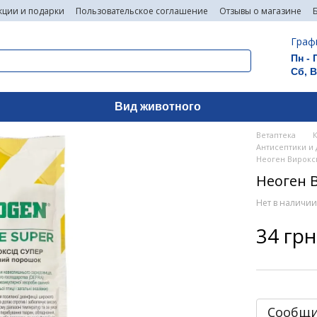
кции и подарки
Пользовательское соглашение
Отзывы о магазине
Граф
Пн - 
Сб, 
Вид животного
Ветаптека
Антисептики и
Неоген Вирокси
Неоген В
Нет в наличи
34 грн
Сообщи