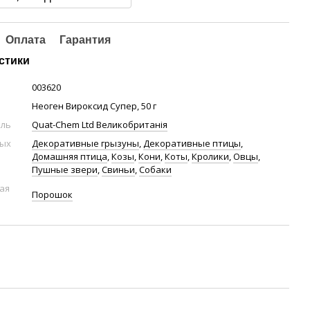
Оплата
Гарантия
стики
003620
Неоген Вироксид Супер, 50 г
ель
Quat-Chem Ltd Великобританія
ных
Декоративные грызуны
,
Декоративные птицы
,
Домашняя птица
,
Козы
,
Кони
,
Коты
,
Кролики
,
Овцы
,
Пушные звери
,
Свиньи
,
Собаки
ая
Порошок