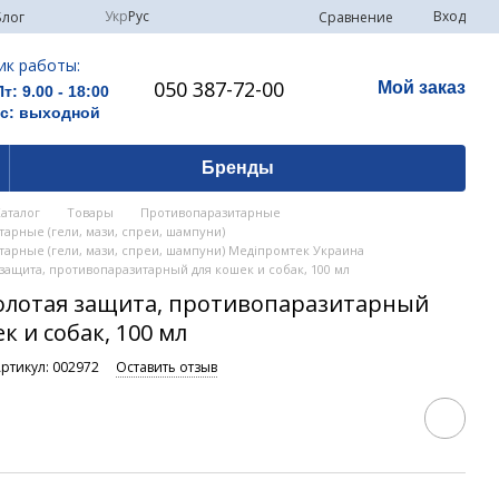
Укр
Рус
Вход
Сравнение
Блог
ик работы:
050 387-72-00
Мой заказ
Пт: 9.00 - 18:00
Вс: выходной
Бренды
Каталог
Товары
Противопаразитарные
арные (гели, мази, спреи, шампуни)
арные (гели, мази, спреи, шампуни) Медіпромтек Украина
защита, противопаразитарный для кошек и собак, 100 мл
олотая защита, противопаразитарный
к и собак, 100 мл
ртикул: 002972
Оставить отзыв