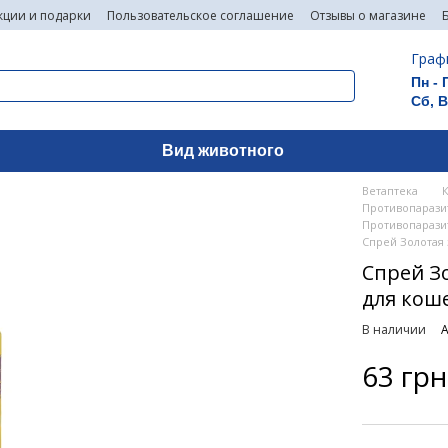
кции и подарки
Пользовательское соглашение
Отзывы о магазине
Граф
Пн - 
Сб, 
Вид животного
Ветаптека
Противопаразит
Противопаразит
Спрей Золотая 
Спрей З
для коше
В наличии
А
63 грн