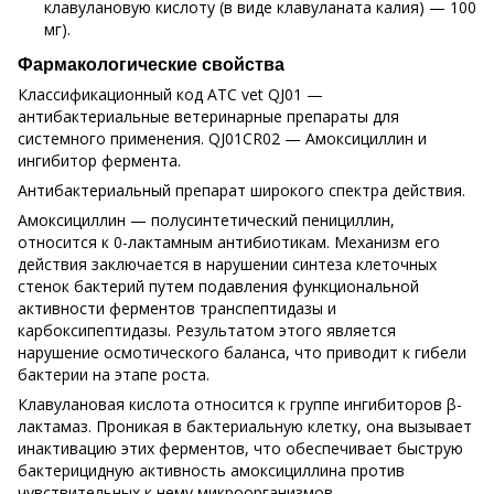
клавулановую кислоту (в виде клавуланата калия) — 100
мг).
Фармакологические свойства
Классификационный код АТС vet QJ01 —
антибактериальные ветеринарные препараты для
системного применения. QJ01CR02 — Амоксициллин и
ингибитор фермента.
Антибактериальный препарат широкого спектра действия.
Амоксициллин — полусинтетический пенициллин,
относится к 0-лактамным антибиотикам. Механизм его
действия заключается в нарушении синтеза клеточных
стенок бактерий путем подавления функциональной
активности ферментов транспептидазы и
карбоксипептидазы. Результатом этого является
нарушение осмотического баланса, что приводит к гибели
бактерии на этапе роста.
Клавулановая кислота относится к группе ингибиторов β-
лактамаз. Проникая в бактериальную клетку, она вызывает
инактивацию этих ферментов, что обеспечивает быструю
бактерицидную активность амоксициллина против
чувствительных к нему микроорганизмов.