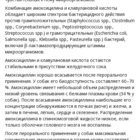
Комбинация амоксицилина и клавулановой кислоты
обладает широким спектром бактерицидного действия
против грамположительных (Staphylococcus spp., Clostridium
spp., Corynebacterium spp., Peptostreptococcus spp.,
Streptococcus spp.) и грамотрицательных (Escherichia coli,
Salmonella spp., Klebsiella spp., Pasteurella spp.) бактерий,
включая β-лактамазопродуцирующие штаммы
микроорганизмов.
Амоксициллин и клавулановая кислота остаются
стабильными в присутствии желудочного сока.
Амоксициллин хорошо всасывается после перорального
применения. У собак его биодоступность составляет 60–70
%. Амоксициллин имеет небольшой объем распределения и
низкий уровень связывания с белками плазмы крови (34 % у
собак). После всасывания амоксициллина наибольшие его
концентрации обнаруживаются в почках (моче) и желчи, а
затем в печени, лёгких, сердце и селезенке. Распределение
амоксициллина в спинномозговой жидкости низкое, если
только оболочки головного мозга не воспалены.
После перорального применения у собак максимальная
концентрация амоксициллина в плазме крови составляет