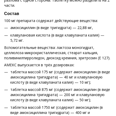
разлома с одной стороны. Таблетку можно разделить на 2
части.
Состав
100 мг препарата содержат действующие вещества:
амоксициллин (в виде тригидрата) — 22,88 мг,
клавулановая кислота (в виде клавуланата калия) —
5,72 мг.
Вспомогательные вещества: лактоза моногидрат,
целлюлоза микрокристаллическая, стеарат кальция,
поливинилпирролидон, диоксид кремния, эритрозин (Е 127).
АМЕКС выпускается в трёх дозировках:
таблетка массой 175 мг (содержит амоксицилин (в виде
амоксицилина тригидрата) — 40 мг и клавулановую
кислоту (в виде клавуланата калия) — 10 мг);
таблетка массой 875 мг (содержит амоксицилин (в виде
амоксицилина тригидрата) — 200 мг и клавулановую
кислоту (в виде клавуланата калия) — 50 мг);
таблетка массой 1750 мг (содержит амоксицилин (в
виде амоксициллина тригидрата) — 400 мг и