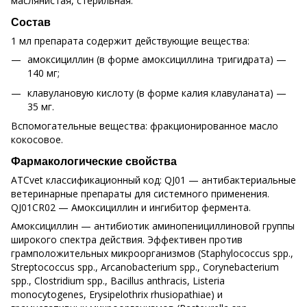
маслянистая, стерильная.
Состав
1 мл препарата содержит действующие вещества:
амоксициллин (в форме амоксициллина тригидрата) —
140 мг;
клавулановую кислоту (в форме калия клавуланата) —
35 мг.
Вспомогательные вещества: фракционированное масло
кокосовое.
Фармакологические свойства
ATCvet классификационный код: QJ01 — антибактериальные
ветеринарные препараты для системного применения.
QJ01CR02 — Амоксициллин и ингибитор фермента.
Амоксициллин — антибиотик аминопенициллиновой группы
широкого спектра действия. Эффективен против
грамположительных микроорганизмов (Staphylococcus spp.,
Streptococcus spp., Arcanobacterium spp., Corynebacterium
spp., Clostridium spp., Bacillus anthracis, Listeria
monocytogenes, Erysipelothrix rhusiopathiae) и