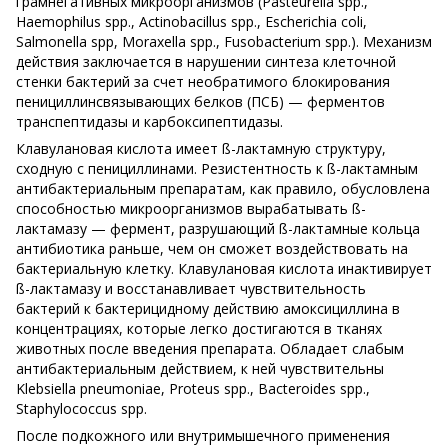
грамнегативных микроорганизмов (Pasteurella spp.,
Haemophilus spp., Actinobacillus spp., Escherichia coli,
Salmonella spp, Moraxella spp., Fusobacterium spp.). Механизм
действия заключается в нарушении синтеза клеточной
стенки бактерий за счет необратимого блокирования
пенициллинсвязывающих белков (ПСБ) — ферментов
транспептидазы и карбоксипептидазы.
Клавулановая кислота имеет ß-лактамную структуру,
сходную с пенициллинами. Резистентность к ß-лактамным
антибактериальным препаратам, как правило, обусловлена
способностью микроорганизмов вырабатывать ß-
лактамазу — фермент, разрушающий ß-лактамные кольца
антибиотика раньше, чем он сможет воздействовать на
бактериальную клетку. Клавулановая кислота инактивирует
ß-лактамазу и восстанавливает чувствительность
бактерий к бактерицидному действию амоксициллина в
концентрациях, которые легко достигаются в тканях
животных после введения препарата. Обладает слабым
антибактериальным действием, к ней чувствительны
Klebsiella pneumoniae, Proteus spp., Bacteroides spp.,
Staphylococcus spp.
После подкожного или внутримышечного применения