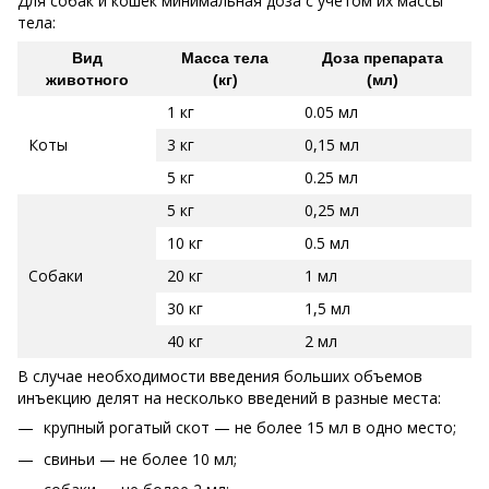
Для собак и кошек минимальная доза с учетом их массы
тела:
Вид
Масса тела
Доза препарата
животного
(кг)
(мл)
1 кг
0.05 мл
Коты
3 кг
0,15 мл
5 кг
0.25 мл
5 кг
0,25 мл
10 кг
0.5 мл
Собаки
20 кг
1 мл
30 кг
1,5 мл
40 кг
2 мл
В случае необходимости введения больших объемов
инъекцию делят на несколько введений в разные места:
крупный рогатый скот — не более 15 мл в одно место;
свиньи — не более 10 мл;