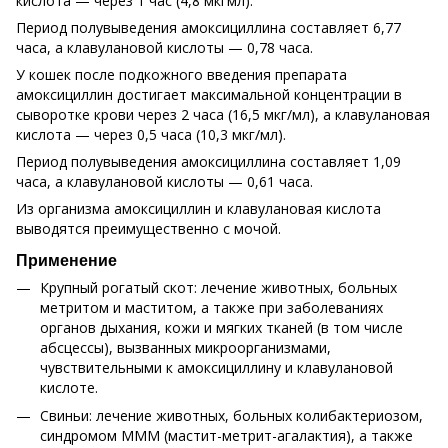
кислота — через 1 час (4,8 мкгмл).
Период полувыведения амоксициллина составляет 6,77
часа, а клавулановой кислоты — 0,78 часа.
У кошек после подкожного введения препарата
амоксициллин достигает максимальной концентрации в
сыворотке крови через 2 часа (16,5 мкг/мл), а клавулановая
кислота — через 0,5 часа (10,3 мкг/мл).
Период полувыведения амоксициллина составляет 1,09
часа, а клавулановой кислоты — 0,61 часа.
Из организма амоксициллин и клавулановая кислота
выводятся преимущественно с мочой.
Применение
Крупный рогатый скот: лечение животных, больных
метритом и маститом, а также при заболеваниях
органов дыхания, кожи и мягких тканей (в том числе
абсцессы), вызванных микроорганизмами,
чувствительными к амоксициллину и клавулановой
кислоте.
Свиньи: лечение животных, больных колибактериозом,
синдромом МММ (мастит-метрит-агалактия), а также