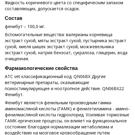
Жидкость коричневого цвета со специфическим запахом
составляющих, допускается осадок.
Состав
фенибут – 100,0 мг.
Вспомогательные вещества: валерианы корневища
экстракт сухой, мяты экстракт сухой, пустырника экстракт
сухой, хмеля шишек экстракт сухой, можжевельника
экстракт сухой, натрия бензоат, сукралоза, глицерин, вода
очищенная.
Фармакологические свойства
АТС vet классификационный код: QN06BX Другие
ветеринарные препараты, оказывающие
психостимулирующее и ноотропное действие. QN06BX22
Фенибут.
Фенибут является фенильным производным гамма-
аминомасляной кислоты (ГАМК) и фенилэтиламина - амино-
фенилмасляной кислоты гидрохлорид. Усиливая тормозные
ГАМК-ергические процессы, он влияет на функциональное
состояние благодаря нормализации метаболизма и
воздействию на мозговое кровообращение путем