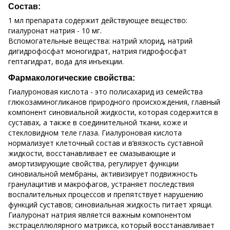
Состав:
1 мл препарата содержит действующее вещество:
гиалуронат натрия - 10 мг.
Вспомогательные вещества: натрий хлорид, натрий
дигидрофосфат моногидрат, натрия гидрофосфат
гептагидрат, вода для инъекции.
Фармакологические свойства:
Гиалуроновая кислота - это полисахарид из семейства
глюкозаминогликанов природного происхождения, главный
компонент синовиальной жидкости, которая содержится в
суставах, а также в соединительной ткани, коже и
стекловидном теле глаза. Гиалуроновая кислота
нормализует клеточный состав и в’вязкость суставной
жидкости, восстанавливает ее смазывающие и
амортизирующие свойства, регулирует функции
синовиальной мембраны, активизирует подвижность
гранулацитив и макрофагов, устраняет последствия
воспалительных процессов и препятствует нарушению
функций суставов; синовиальная жидкость питает хрящи.
Гиалуронат натрия является важным компонентом
экстрацеллюлярного матрикса, который восстанавливает