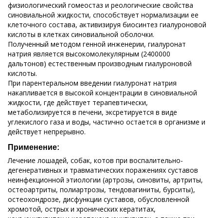
физиологический гомеостаз и реологические свойства
синовиальной жидкости, способствует нормализации ее
клеточного состава, активизируя биосинтез гиалуроновой
кислоты в клетках синовиальной оболочки.
Полученный методом генной инженерии, гиалуронат
натрия является высокомолекулярным (2400000
дальтонов) естественным производным гиалуроновой
кислоты.
При парентеральном введении гиалуронат натрия
накапливается в высокой концентрации в синовиальной
жидкости, где действует терапевтически,
метаболизируется в печени, эксретируется в виде
углекислого газа и воды, частично остается в организме и
действует непрерывно.
Применение:
Лечение лошадей, собак, котов при воспалительно-
дегенеративных и травматических поражениях суставов
неинфекционной этиологии (артрозы, синовиты, артриты,
остеоартриты, полиартрозы, тендовагиниты, бурситы),
остеохондрозе, дисфункции суставов, обусловленной
хромотой, острых и хронических кератитах,