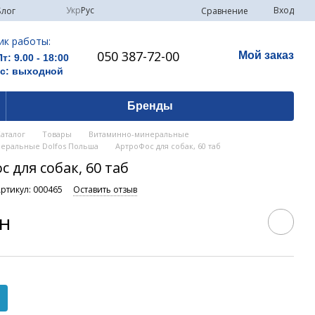
Укр
Рус
Вход
Сравнение
Блог
ик работы:
050 387-72-00
Мой заказ
Пт: 9.00 - 18:00
Вс: выходной
Бренды
Каталог
Товары
Витаминно-минеральные
еральные Dolfos Польша
АртроФос для собак, 60 таб
 для собак, 60 таб
ртикул: 000465
Оставить отзыв
рн