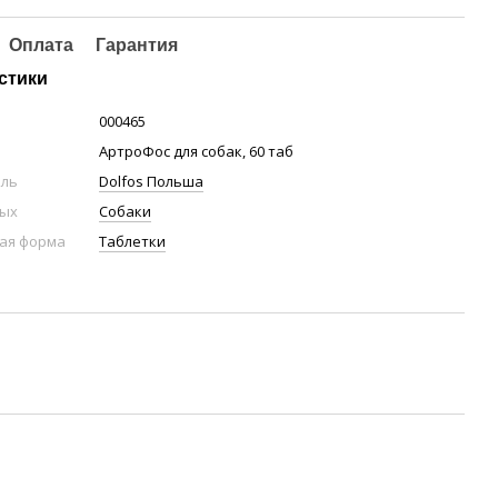
Оплата
Гарантия
стики
000465
АртроФос для собак, 60 таб
ель
Dolfos Польша
ных
Собаки
ая форма
Таблетки