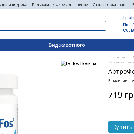
кции и подарки
Пользовательское соглашение
Отзывы о магазине
Граф
Пн - 
Сб, 
Вид животного
Ветаптека
Витаминно-мин
АртроФос
В наличии
А
719 г
Купить