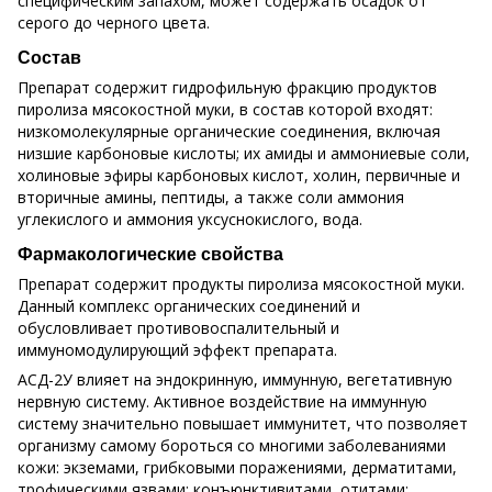
специфическим запахом, может содержать осадок от
серого до черного цвета.
Состав
Препарат содержит гидрофильную фракцию продуктов
пиролиза мясокостной муки, в состав которой входят:
низкомолекулярные органические соединения, включая
низшие карбоновые кислоты; их амиды и аммониевые соли,
холиновые эфиры карбоновых кислот, холин, первичные и
вторичные амины, пептиды, а также соли аммония
углекислого и аммония уксуснокислого, вода.
Фармакологические свойства
Препарат содержит продукты пиролиза мясокостной муки.
Данный комплекс органических соединений и
обусловливает противовоспалительный и
иммуномодулирующий эффект препарата.
АСД-2У влияет на эндокринную, иммунную, вегетативную
нервную систему. Активное воздействие на иммунную
систему значительно повышает иммунитет, что позволяет
организму самому бороться со многими заболеваниями
кожи: экземами, грибковыми поражениями, дерматитами,
трофическими язвами; конъюнктивитами, отитами;