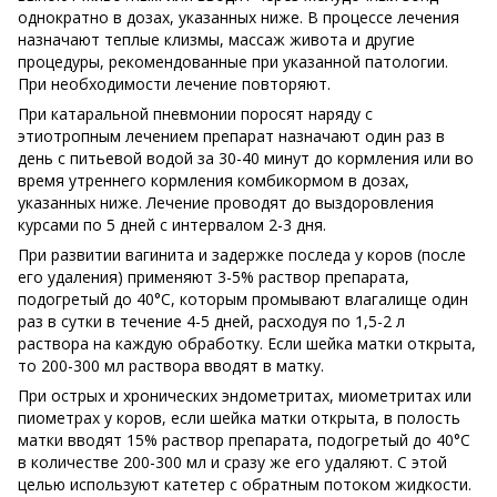
однократно в дозах, указанных ниже. В процессе лечения
назначают теплые клизмы, массаж живота и другие
процедуры, рекомендованные при указанной патологии.
При необходимости лечение повторяют.
При катаральной пневмонии поросят наряду с
этиотропным лечением препарат назначают один раз в
день с питьевой водой за 30-40 минут до кормления или во
время утреннего кормления комбикормом в дозах,
указанных ниже. Лечение проводят до выздоровления
курсами по 5 дней с интервалом 2-3 дня.
При развитии вагинита и задержке последа у коров (после
его удаления) применяют 3-5% раствор препарата,
подогретый до 40°С, которым промывают влагалище один
раз в сутки в течение 4-5 дней, расходуя по 1,5-2 л
раствора на каждую обработку. Если шейка матки открыта,
то 200-300 мл раствора вводят в матку.
При острых и хронических эндометритах, миометритах или
пиометрах у коров, если шейка матки открыта, в полость
матки вводят 15% раствор препарата, подогретый до 40°С
в количестве 200-300 мл и сразу же его удаляют. С этой
целью используют катетер с обратным потоком жидкости.