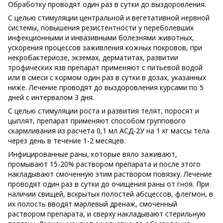
Обработку проводят один раз в сутки до выздоровления.
С целью стимуляции центральной и вегетативной нервной
системы, повышения резистентности у переболевших
инфекционными и инвазивными болезнями животных,
ускорения процессов заживления кожных покровов, при
некробактериозе, экземах, дерматитах, развитии
трофических язв препарат применяют с питьевой водой
или в смеси с кормом один раз в сутки в дозах, указанных
ниже. Лечение проводят до выздоровления курсами по 5
дней с интервалом 3 дня.
С целью стимуляции роста и развития телят, поросят и
цыплят, препарат применяют способом группового
скармливания из расчета 0,1 мл АСД-2У на 1 кг массы тела
через день в течение 1-2 месяцев.
Инфицированные раны, которые вяло заживают,
промывают 15-20% раствором препарата и после этого
накладывают смоченную этим раствором повязку. Лечение
проводят один раз в сутки до очищения раны от гноя. При
наличии свищей, вскрытых полостей абсцессов, флегмон, в
их полость вводят марлевый дренаж, смоченный
раствором препарата, и сверху накладывают стерильную