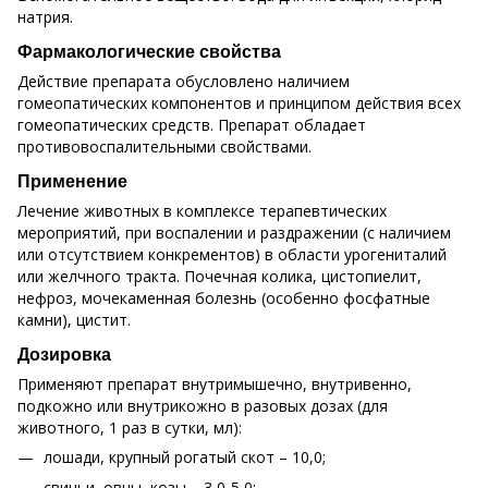
натрия.
Фармакологические свойства
Действие препарата обусловлено наличием
гомеопатических компонентов и принципом действия всех
гомеопатических средств. Препарат обладает
противовоспалительными свойствами.
Применение
Лечение животных в комплексе терапевтических
мероприятий, при воспалении и раздражении (с наличием
или отсутствием конкрементов) в области урогениталий
или желчного тракта. Почечная колика, цистопиелит,
нефроз, мочекаменная болезнь (особенно фосфатные
камни), цистит.
Дозировка
Применяют препарат внутримышечно, внутривенно,
подкожно или внутрикожно в разовых дозах (для
животного, 1 раз в сутки, мл):
лошади, крупный рогатый скот – 10,0;
свиньи, овцы, козы – 3,0-5,0;