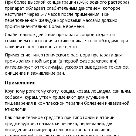
При более высокой концентрации (3-8% водного раствора)
препарат обладает слабительным действием, которое
наступает через 5-7 часов после применения. При
переполненном желудке кормовыми массами должно
пройти значительно больше времени.
Слабительное действие препарата сопровождается
снижением всасывания из кишечника, что необходимо при
наличии в нем токсичных веществ.
Применение гипертонического раствора препарата для
промывания гнойных ран (в первой фазе заживления)
активизирует отток лимфы, ускоряет выведение токсинов,
очищение и заживление ран.
Применение
Крупному рогатому скоту, овцам, козам, лошадям, свиньям,
собакам, курам, уткам применяют для улучшения
пищеварения в комплексной терапии болезней инвазивной
этиологии.
Как слабительное средство при гипотонии и атонии
преджелудков, спазмах кишечника, переедании, для
выведения из пищеварительного канала токсинов,
отвлекающей терапии при экссудативных воспалениях.