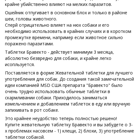
крайне убийственно влияют на мелких паразитов.
Ошейник отпугивает в основном блох и только в районе
шеи, головы животного.
Сперй отрицательно влияет на нюх собаки и его
необходимо использовать в крайних случаях и в коротком
промежутке времени, например если животное сильно
поражено паразитами.
Таблетки Бравекто - действует минимум 3 месяца,
абсолютно безвредно для собаки, и крайне легко
исопльзуется.
Поставляется в форме Жевательной таблетки для лучшего
употребления для собак. До создания такой замечательной
идеи компанией MSD США препарата "Бравекто" было
очень трудно использовать обычные таблетки в
скармливании собаки. Приходилось заниматься
измельчением и добавлением таблеток в еду или вручную
запихивать в рот собаке.
Это крайнее неудобство теперь полностью решено!
Купите жевательную таблетку Бравекто и вы забудете о 3-
х проблемах насовсем - 1) клещи, 2) блохи, 3) употребление
таблетки собакой.