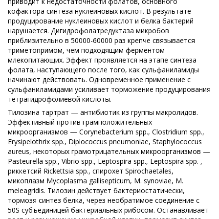
приводит к недостаточности фолатов, основного
кофактора синтеза нуклеиновых кислот. В результате
продуцирование нуклеиновых кислот и белка бактерий
нарушается. Дигидрофолатредуктаза микробов
приблизительно в 50000-60000 раз крепче связывается
триметопримом, чем подходящим ферментом
млекопитающих. Эффект проявляется на этапе синтеза
фолата, наступающего после того, как сульфаниламиды
начинают действовать. Одновременное применение с
сульфаниламидами усиливает торможение продуцирования
тетрагидрофолиевой кислоты.
Тилозина тартрат — антибиотик из группы макролидов.
Эффективный против грамположительных
микроорганизмов — Corynebacterium spp., Clostridium spp.,
Erysipelothrix spp., Diplococcus pneumoniae, Staphylococcus
aureus, некоторых грамотрицательных микроорганизмов —
Pasteurella spp., Vibrio spp., Leptospira spp., Leptospira spp. ,
риккетсий Rickettsia spp., спирохет Spirochaetales,
микоплазм Mycoplasma gallisepticum, M. synoviae, M.
meleagridis. Тилозин действует бактериостатически,
тормозя синтез белка, через необратимое соединение с
50S субъединицей бактериальных рибосом. Останавливает