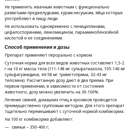
Не применять жвачным животным с функционально
развитыми преджелудками, курам-несушкам, яйца которых
употребляют в пищу люди.
Не использовать одновременно с пенициллинами,
цефалоспоринами, линкомицином, парааминобензойной
кислотой и ее соединениями.
Способ применения и дозы
Препарат применяют перорально с кормом.
Суточная норма для всех видов животных составляет 1,5-2
г на 10 кг массы тела (111-148 мг сульфатиазола, 105-140 мг
сульфагуанидина, 44-58 мг триметоприма, 32-43 мг
тилозина). Рассчитанную дозу дают в два приема. При
первом применении, в зависимости от состояния
животного, дозу можно увеличить на 30-100%.
Лечение свиней, домашних птиц и кроликов проводится
преимущественно групповым методом. Для этого препарат
тщательно перемешивают с суточной нормой комбикорма.
На 100 кг комбикорма добавляют:
свиньи – 350-400 г;