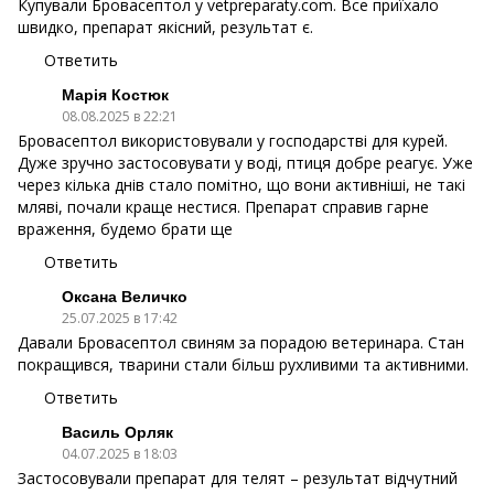
Купували Бровасептол у vetpreparaty.com. Все приїхало
швидко, препарат якісний, результат є.
Ответить
Марія Костюк
08.08.2025 в 22:21
Бровасептол використовували у господарстві для курей.
Дуже зручно застосовувати у воді, птиця добре реагує. Уже
через кілька днів стало помітно, що вони активніші, не такі
мляві, почали краще нестися. Препарат справив гарне
враження, будемо брати ще
Ответить
Оксана Величко
25.07.2025 в 17:42
Давали Бровасептол свиням за порадою ветеринара. Стан
покращився, тварини стали більш рухливими та активними.
Ответить
Василь Орляк
04.07.2025 в 18:03
Застосовували препарат для телят – результат відчутний