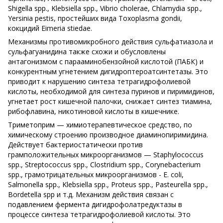
Shigella spp., Klebsiella spp., Vibrio cholerae, Chlamydia spp.,
Yersinia pestis, простейших вида Toxoplasma gondii,
кокцидий Eimeria stiedae.
Механизмы противомикробного действия сульфатиазола и
сульфагуанидина также схожи и обусловлены
антагонизмом с парааминобензойной кислотой (ПАБК) и
конкурентным угнетением дигидроптероатсинтетазы. Это
приводит к нарушению синтеза тетрагидрофолиевой
кислоты, необходимой для синтеза пуринов и пиримидинов,
угнетает рост кишечной палочки, снижает синтез тиамина,
рибофлавина, никотиновой кислоты в кишечнике.
Триметоприм — химиотерапевтическое средство, по
химическому строению производное диаминопиримидина.
Действует бактериостатически против
грамположительных микроорганизмов — Staphylococcus
spp., Streptococcus spp., Clostridium spp., Corynebacterium
spp., грамотрицательных микроорганизмов - Е. coli,
Salmonella spp., Klebsiella spp., Proteus spp., Pasteurella spp.,
Bordetella spp и т.д. Механизм действия связан с
подавлением фермента дигидрофолатредуктазы в
процессе синтеза тетрагидрофолиевой кислоты. Это