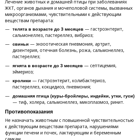
Лечение животных и домашней птицы при заболеваниях
ЖКТ, органов дыхания и мочеполовой системы, вызванных
микроорганизмами, чувствительными к действующим
веществам препарата:
— гастроэнтерит,
телята в возрасте до 3 месяцев
сальмонеллез, пастереллез, вибриоз;
— энзоотическая пневмония, артрит,
свиньи
дизентерия, отечная болезнь, рожа, сальмонеллез,
пастереллез;
— септицемия,
ягнята в возрасте до 3 месяцев
эймериоз;
— гастроэнтерит, колибактериоз,
кролики
пастереллез, кокцидиоз, пневмония;
домашняя птица (куры-бройлеры, индейки, утки, гуси)
— тиф, холера, сальмонеллез, микоплазмоз, ринит.
Противопоказания
Не назначать животным с повышенной чувствительностью
к действующим веществам препарата, нарушениями
функции печени и почек, лактирующим и беременным
самкам.