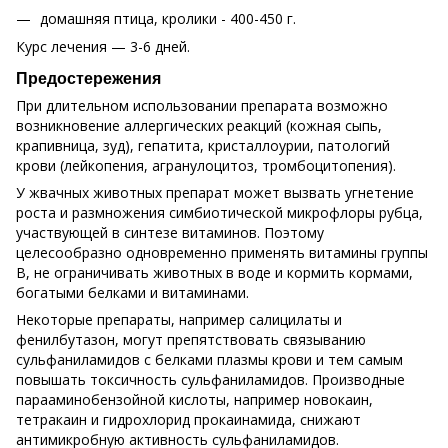
домашняя птица, кролики - 400-450 г.
Курс лечения — 3-6 дней.
Предостережения
При длительном использовании препарата возможно
возникновение аллергических реакций (кожная сыпь,
крапивница, зуд), гепатита, кристаллоурии, патологий
крови (лейкопения, агранулоцитоз, тромбоцитопения).
У жвачных животных препарат может вызвать угнетение
роста и размножения симбиотической микрофлоры рубца,
участвующей в синтезе витаминов. Поэтому
целесообразно одновременно применять витамины группы
В, не ограничивать животных в воде и кормить кормами,
богатыми белками и витаминами.
Некоторые препараты, например салицилаты и
фенилбутазон, могут препятствовать связыванию
сульфаниламидов с белками плазмы крови и тем самым
повышать токсичность сульфаниламидов. Производные
парааминобензойной кислоты, например новокаин,
тетракаин и гидрохлорид прокаинамида, снижают
антимикробную активность сульфаниламидов.