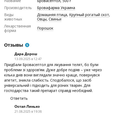
Название
Бровасептол, 500 г
Производитель
Бровафарма Украина
Виды
Домашняя птица
,
Крупный рогатый скот
,
животных
Овцы
,
Свиньи
Лекарственная
Порошок
форма
Отзывы
5
Дара Дорош
13.09.2025 в 12:47
Придбали Бровасептол для лікування телят, бо були
проблеми зі здоров’ям. Дуже добре подіяв – уже через
кілька днів вони виглядали значно краще, повернувся
апетит, зникла слабкість. Сподобалося, що засіб
універсальний і підходить для різних тварин. Для
господарства такий препарат справді необхідний.
Ответить
Остап Линько
21.08.2025 в 19:38