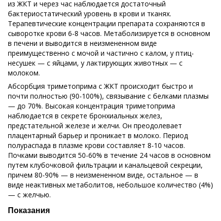
из ЖКТ и через час наблюдается достаточный
бактериостатический уровень в крови и тканях.
Терапевтические концентрации препарата сохраняются в
сыворотке крови 6-8 часов. Метаболизируется в основном
в печени и выводится в неизмененном виде
преимущественно с мочой и частично с калом, у птиц-
несушек — с яйцами, у лактирующих животных — с
молоком.
Абсорбция триметоприма с ЖКТ происходит быстро и
почти полностью (90-100%), связывание с белками плазмы
— до 70%. Высокая концентрация триметоприма
наблюдается в секрете бронхиальных желез,
предстательной железе и желчи. Он преодолевает
плацентарный барьер и проникает в молоко. Период
полураспада в плазме крови составляет 8-10 часов.
Почками выводится 50-60% в течение 24 часов в основном
путем клубочковой фильтрации и канальцевой секреции,
причем 80-90% — в неизмененном виде, остальное — в
виде неактивных метаболитов, небольшое количество (4%)
— с желчью.
Показания