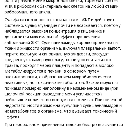
рост и размножение микробной клетки, тормозит синтез
РНК в рибосомах бактериальных клеток на любой стадии
рибосомального цикла.
Сульфатиазол хорошо всасывается из ЖКТ и действует
системно. Сульфагуанидин почти не всасывается, поэтому
наблюдается высокая концентрация в кишечнике и
достигается максимальный эффект при лечении
заболеваний ЖКТ. Сульфаниламиды хорошо проникают в
ткани и жидкости организма, включая плевральный выпот,
перитонеальную и синовиальную жидкости, экссудат
среднего уха, камерную влагу, ткани урогенитального
тракта, проходят через плаценту и попадают в молоко.
Метаболизируются в печени, в основном путем
ацетилирования, с образованием микробиологически
неактивных, но токсичных метаболитов. Экскретируются
почками примерно наполовину в неизмененном виде (при
щелочной реакции выведение мочи усиливается),
небольшое количество выводится с желчью. При почечной
недостаточности возможна кумуляция сульфаниламидов и
их метаболитов в организме, что вызывает токсический
эффект.
При пероральном применении тилозин быстро всасывается