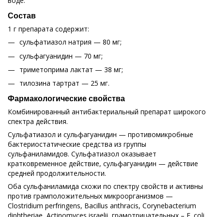
воде.
Состав
1 г препарата содержит:
сульфатиазол натрия — 80 мг;
сульфагуанидин — 70 мг;
триметоприма лактат — 38 мг;
тилозина тартрат — 25 мг.
Фармакологические свойства
Комбинированный антибактериальный препарат широкого
спектра действия.
Сульфатиазол и сульфагуанидин — противомикробные
бактериостатические средства из группы
сульфаниламидов. Сульфатиазол оказывает
кратковременное действие, сульфагуанидин — действие
средней продолжительности.
Оба сульфаниламида схожи по спектру свойств и активны
против грамположительных микроорганизмов —
Clostridium perfringens, Bacillus anthracis, Corynebacterium
diphtheriae, Actinomyces israelii, грамотрицательных – E. coli,