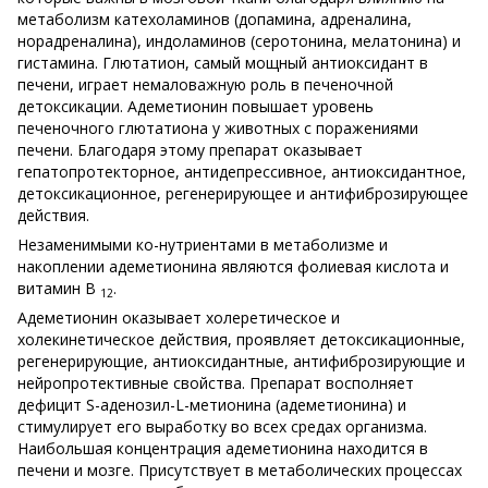
метаболизм катехоламинов (допамина, адреналина,
норадреналина), индоламинов (серотонина, мелатонина) и
гистамина. Глютатион, самый мощный антиоксидант в
печени, играет немаловажную роль в печеночной
детоксикации. Адеметионин повышает уровень
печеночного глютатиона у животных с поражениями
печени. Благодаря этому препарат оказывает
гепатопротекторное, антидепрессивное, антиоксидантное,
детоксикационное, регенерирующее и антифиброзирующее
действия.
Незаменимыми ко-нутриентами в метаболизме и
накоплении адеметионина являются фолиевая кислота и
витамин В
.
12
Адеметионин оказывает холеретическое и
холекинетическое действия, проявляет детоксикационные,
регенерирующие, антиоксидантные, антифиброзирующие и
нейропротективные свойства. Препарат восполняет
дефицит S-аденозил-L-метионина (адеметионина) и
стимулирует его выработку во всех средах организма.
Наибольшая концентрация адеметионина находится в
печени и мозге. Присутствует в метаболических процессах