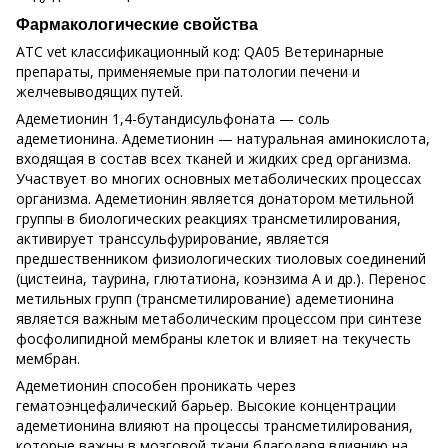
Фармакологические свойства
АТС vet классификационный код: QA05 Ветеринарные
препараты, применяемые при патологии печени и
желчевыводящих путей.
Адеметионин 1,4-бутандисульфоната — соль
адеметионина. Адеметионин — натуральная аминокислота,
входящая в состав всех тканей и жидких сред организма.
Участвует во многих основных метаболических процессах
организма. Адеметионин является донатором метильной
группы в биологических реакциях трансметилирования,
активирует транссульфурирование, является
предшественником физиологических тиоловых соединений
(цистеина, таурина, глютатиона, коэнзима А и др.). Перенос
метильных групп (трансметилирование) адеметионина
является важным метаболическим процессом при синтезе
фосфолипидной мембраны клеток и влияет на текучесть
мембран.
Адеметионин способен проникать через
гематоэнцефалический барьер. Высокие концентрации
адеметионина влияют на процессы трансметилирования,
которые важны в мозговой ткани благодаря влиянию на