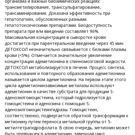
организма и важных биохимических реакциях:
трансметилирование, транссульфатирование,
трансаминирование. Доказана эффективность при
гепатопатиях, обусловленных разными
гепатотоксическими препаратами. Биодоступность
препарата при в/м введении составляет 96%.
Максимальная концентрация в сыворотке крови
достигается при парентеральном введении через 45 мин.
ДЕТОКСОЛ незначительно связывается с белками плазмы
крови (<5%). Отмечается значительное увеличение
концентрации адеметионина в спинномозговой жидкости.
ДЕТОКСОЛ метаболизируется в печени. Процесс синтеза,
использования и повторного образования адеметионина
называется циклом адеметионина. На первом этапе этого
цикла адеметионинзависимые метилазы используют
адеметионин в качестве субстрата для продукции S-
аденозилгомоцистеина, который гидролизуется до
гомоцистеина и аденозина с помощью S-
аденозилгомоцистеингидразы. Гомоцистеин,
соответственно, подвергается обратной трансформации к
метионину путем переноса метильной группы от 5-
метилтетрагидрофолата. В свою очередь, метионин может
быть превращен в адеметионин, завершая цикл.