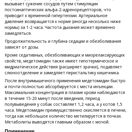
вызывает сужение сосудов путем стимуляции
постсинаптических альфа-2-адренорецепторов, что
приводит к временной гипертензии. Артериальное
давление возвращается к норме (иногда несколько ниже
нормы) за 1-2 часа. Частота дыхания может временно
замедляться.
Продолжительность и глубина седации и обезболивания
зависят от дозы.
Кроме седативных, обезболивающих и миорелаксирующих
свойств, медетомидин также имеет гипотермическое и
мидриатическое действия (расширяет зрачки), подавляет
слюноотделение и замедляет перистальтику кишечника.
После внутримышечного применения медетомидин быстро
и почти полностью абсорбируется с места инъекции.
Максимальная концентрация в плазме крови наблюдаются
в течение 15-20 минут после введения, период
полувыведения у собак составляет 1,2 часа, а у котов 1,5
часа. Медетомидин преимущественно окисляется в печени,
тогда как небольшое количество метилируется в почках.
Метаболиты выводятся главным образом с мочой.
Применение