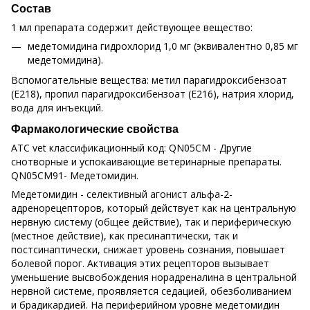
Состав
1 мл препарата содержит действующее вещество:
медетомидина гидрохлорид 1,0 мг (эквивалентно 0,85 мг
медетомидина).
Вспомогательные вещества: метил парагидроксибензоат
(Е218), пропил парагидроксибензоат (Е216), натрия хлорид,
вода для инъекций.
Фармакологические свойства
АТС vet классификационный код: QN05CM - Другие
снотворные и успокаивающие ветеринарные препараты.
QN05CM91- Медетомидин.
Медетомидин - селективный агонист альфа-2-
адренорецепторов, который действует как на центральную
нервную систему (общее действие), так и периферическую
(местное действие), как пресинаптически, так и
постсинаптически, снижает уровень сознания, повышает
болевой порог. Активация этих рецепторов вызывает
уменьшение высвобождения норадреналина в центральной
нервной системе, проявляется седацией, обезболиванием
и брадикардией. На периферийном уровне медетомидин