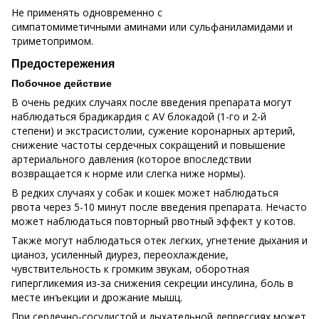
Не применять одновременно с
симпатомиметичными аминами или сульфаниламидами и
триметопримом.
Предостережения
Побочное действие
В очень редких случаях после введения препарата могут
наблюдаться брадикардия с AV блокадой (1-го и 2-й
степени) и экстрасистолии, сужение коронарных артерий,
снижение частоты сердечных сокращений и повышение
артериального давления (которое впоследствии
возвращается к норме или слегка ниже нормы).
В редких случаях у собак и кошек может наблюдаться
рвота через 5-10 минут после введения препарата. Нечасто
может наблюдаться повторный рвотный эффект у котов.
Также могут наблюдаться отек легких, угнетение дыхания и
цианоз, усиленный диурез, переохлаждение,
чувствительность к громким звукам, оборотная
гипергликемия из-за снижения секреции инсулина, боль в
месте инъекции и дрожание мышц.
При сердечно-сосудистой и дыхательной депрессиях может