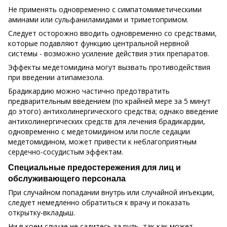
Не применять одновременно с симпатомиметическими
аминами или сульфаниламидами и триметопримом.
Следует осторожно вводить одновременно со средствами,
которые подавляют функцию центральной нервной
системы - возможно усиление действия этих препаратов.
Эффекты медетомидина могут вызвать противодействия
при введении атипамезола.
Брадикардию можно частично предотвратить
предварительным введением (по крайней мере за 5 минут
до этого) антихолинергического средства; однако введение
антихолинергических средств для лечения брадикардии,
одновременно с медетомидином или после седации
медетомидином, может привести к неблагоприятным
сердечно-сосудистым эффектам.
Специальные предостережения для лиц и
обслуживающего персонала
При случайном попадании внутрь или случайной инъекции,
следует немедленно обратиться к врачу и показать
открытку-вкладыш.
Ни в коем случае не садитесь за руль, так как может