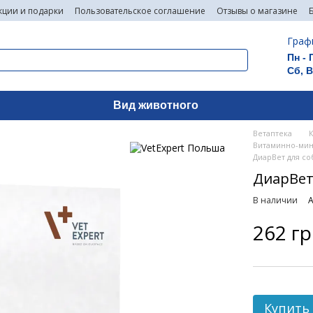
кции и подарки
Пользовательское соглашение
Отзывы о магазине
Граф
Пн - 
Сб, 
Вид животного
Ветаптека
Витаминно-мин
ДиарВет для со
ДиарВет 
В наличии
А
262 г
Купить