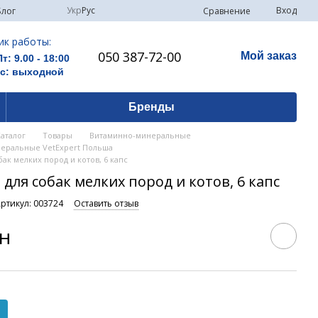
Укр
Рус
Вход
Сравнение
Блог
ик работы:
050 387-72-00
Мой заказ
Пт: 9.00 - 18:00
Вс: выходной
Бренды
Каталог
Товары
Витаминно-минеральные
еральные VetExpert Польша
бак мелких пород и котов, 6 капс
для собак мелких пород и котов, 6 капс
ртикул: 003724
Оставить отзыв
рн