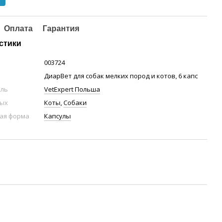
Оплата
Гарантия
стики
003724
ДиарВет для собак мелких пород и котов, 6 капс
ель
VetExpert Польша
ных
Коты
,
Собаки
ая форма
Капсулы