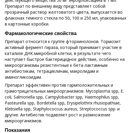
действующего вещества 50 мг энрофлоксацина в 1 мл.
Препарат по внешнему виду представляет собой
прозрачный раствор желтоватого цвета, выпускается во
флаконах темного стекла по 50, 100 и 250 мл, упакованных
в картонные коробки.
Фармакологические свойства
Препарат относится к группе фторхинолонов. Тормозит
активный фермент гираза, который принимает участие в
катализе ДНК микробной клетки, в результате чего
наступает быстрое бактерицидное действие, особенно на
микроорганизмы резистентные к бета-лактамным
антибиотикам, тетрациклинам, макролидам и
аминогликозидам.
Препарат эффективен против гармположительных и
грамотрицательных микроорганизмов: Mycoplasma spp, Е.
coli, Salmonella spp, Campylobacter spp, Haemophilus spp,
Pasteurella spp, Bordetella spp, Erysipelothrix rhusiopathiae,
Klebsiella spp, Staphylococcus aureus, Streptococcus spp. и
другие. Антибиотик подавляет рост и размножение
микроорганизмов.
Показания