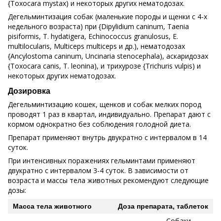
{Toxocara mystax) и некоторых других нематодозах.
Дегельминтизация собак (маленькие породы и щенки с 4-х
недельного возраста) при {Dipylidium caninum, Taenia
pisiformis, Т. hydatigera, Echinococcus granulosus, E.
multilocularis, Multiceps multiceps и др.), нематодозах
{Ancylostoma caninum, Uncinaria stenocephala), аскаридозах
{Toxocara canis, T. leonina), и трихурозе {Trichuris vulpis) и
некоторых других нематодозах.
Дозировка
Дегельминтизацию кошек, щенков и собак мелких пород
проводят 1 раз в квартал, индивидуально. Препарат дают с
кормом однократно без соблюдения голодной диета.
Препарат применяют внутрь двукратно с интервалом в 14
суток.
При интенсивных поражениях гельминтами применяют
двукратно с интервалом 3-4 суток. В зависимости от
возраста и массы тела животных рекомендуют следующие
дозы:
Масса тела животного
Доза препарата, таблеток
Собаки