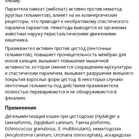
Енвайр.
Пирантела памоат (эмбонат) активен против нематод
(круглых гельминтов), влияет на их холинергические
рецепторы, что приводит к необратимому спастического
паралича паразитов. Нематоды выводятся из организма
животных наружу перистальтическими движениями
кишечника.
Празиквантел активен против цестод (ленточных
гельминтов), повышает проницательность мембран для
ионов кальция, вызывает повышение мышечной
активности, которая сменяется сокращением мускулатуры
и спастическим параличем, вызывает разрушение внешнего
покрытия взрослых форм цестод. В некоторых случаях
ленточные гельминты под действием празиквантела
полностью перевариваются и не обнаруживаются в
фекалиях.
Применение
Дегельминтизация кошек при цестодозах {Нуdatiger а
taeiniaformis, Dipylidium саnіnum, Taenia pisiformis,
Echinococcus granulosus, E. multilocularis), нематодозах
{Ancylostoma саninum, Uncinaria stenocephala), аскаридозах