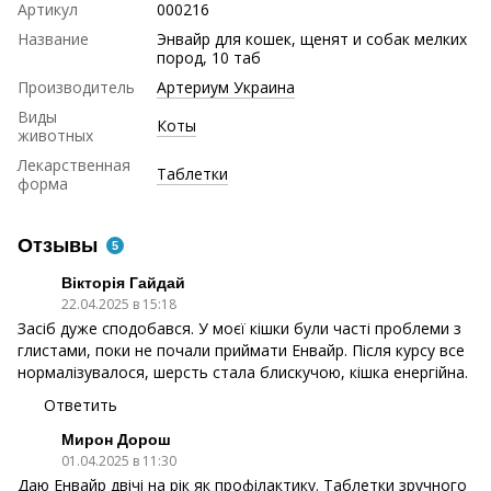
Артикул
000216
Название
Энвайр для кошек, щенят и собак мелких
пород, 10 таб
Производитель
Артериум Украина
Виды
Коты
животных
Лекарственная
Таблетки
форма
Отзывы
5
Вікторія Гайдай
22.04.2025 в 15:18
Засіб дуже сподобався. У моєї кішки були часті проблеми з
глистами, поки не почали приймати Енвайр. Після курсу все
нормалізувалося, шерсть стала блискучою, кішка енергійна.
Ответить
Мирон Дорош
01.04.2025 в 11:30
Даю Енвайр двічі на рік як профілактику. Таблетки зручного