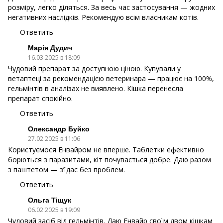
розміру, легко діляться. За весь час застосування — жодних
негативних наслідків. Рекомендую всім власникам котів.
Ответить
Марія Дудич
16.03.2025 в 18:09
Чудовий препарат за доступною ціною. Купували у
ветаптеці за рекомендацією ветеринара — працює на 100%,
гельмінтів в аналізах не виявлено. Кішка перенесла
препарат спокійно.
Ответить
Олександр Буйко
27.02.2025 в 11:06
Користуємося Енвайром не вперше. Таблетки ефективно
борються з паразитами, кіт почувається добре. Даю разом
з паштетом — з’їдає без проблем.
Ответить
Ольга Тіщук
06.02.2025 в 19:09
Чудовий засіб від гельмінтів. Даю Енвайр своїм двом кішкам