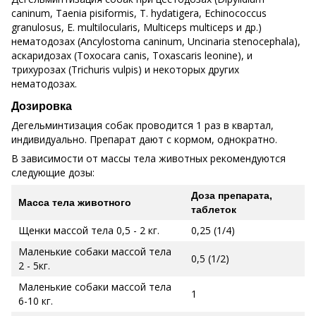
caninum, Taenia pisiformis, T. hydatigera, Echinococcus
granulosus, E. multilocularis, Multiceps multiceps и др.)
нематодозах (Ancylostoma caninum, Uncinaria stenocephala),
acкаридозах (Toxocara canis, Toxascaris leonine), и
трихурозах (Trichuris vulpis) и некоторых других
нематодозах.
Дозировка
Дегельминтизация собак проводится 1 раз в квартал,
индивидуально. Препарат дают с кормом, однократно.
В зависимости от массы тела животных рекомендуются
следующие дозы:
Доза препарата,
Масса тела животного
таблеток
Щенки массой тела 0,5 - 2 кг.
0,25 (1/4)
Маленькие собаки массой тела
0,5 (1/2)
2 - 5кг.
Маленькие собаки массой тела
1
6-10 кг.