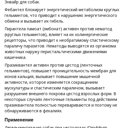
Энвайр для собак.
Фебантел блокирует энергетический метаболизм круглых
гельминтов, что приводит к нарушению энергетического
обмена и вызывает их гибель.
Пирантела памоат (эмбонат) активен против нематод
(круглых гельминтов), влияет на их холинергические
рецепторы, что приводит к необратимому спастическому
параличу паразитов. Нематоды выводятся из организма
животных наружу перистальтическими движениями
кишечника.
Празиквантел активен против цестод (ленточных
гельминтов), повышает проницательность мембран для
ионов кальция, вызывает повышение мышечной
активности, которое изменяется сокращением
мускулатуры и спастическим параличом, вызывает
разрушение внешнего покрова цестод взрослых форм. В
некоторых случаях ленточные гельминты под действием
празиквантела полностью перевариваются и поэтому не
обнаруживаются в фекалиях.
Применение
Дегельминтизация собак при цестодозах (Dipylidium