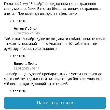
Після прийому "Енвайр" я швидко помітив покращення
стану мого собаки. Він став більш активним, покращився
апетит. Препарат діє швидко та ефективно.
Ответить
Антон Лубчак
20.02.2025 в 15:40
Таблетки "Енвайр" дуже легко давати собаці, вони невеликі
та мають приємний запах. Упаковка з 10 таблеток – це
дуже зручно, вистачає надовго.
Ответить
Василь Пиль
22.01.2025 в 09:11
"Енвайр" – це чудовий препарат, який ефективно захищає
мого собаку від глистів. Я використовую його регулярно, і
мій пес завжди здоровий та активний.
Ответить
Написать отзыв