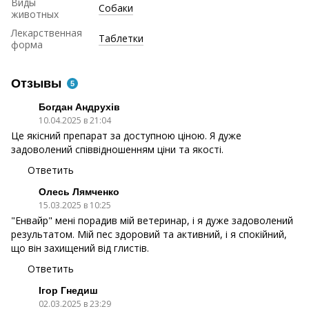
Виды
Собаки
животных
Лекарственная
Таблетки
форма
Отзывы
5
Богдан Андрухів
10.04.2025 в 21:04
Це якісний препарат за доступною ціною. Я дуже
задоволений співвідношенням ціни та якості.
Ответить
Олесь Лямченко
15.03.2025 в 10:25
"Енвайр" мені порадив мій ветеринар, і я дуже задоволений
результатом. Мій пес здоровий та активний, і я спокійний,
що він захищений від глистів.
Ответить
Ігор Гнедиш
02.03.2025 в 23:29